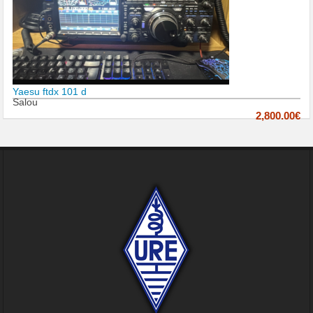
Yaesu ftdx 101 d
Salou
2,800.00€