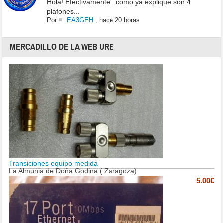
Hola! Efectivamente...como ya expliqué son 4
plafones...
Por
EA3GEH
,
hace 20 horas
MERCADILLO DE LA WEB URE
Transiciones equipo medida
La Almunia de Doña Godina ( Zaragoza)
5.00€