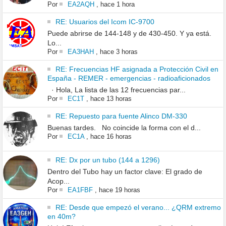
Por
EA2AQH
,
hace 1 hora
RE: Usuarios del Icom IC-9700
Puede abrirse de 144-148 y de 430-450. Y ya está.
Lo...
Por
EA3HAH
,
hace 3 horas
RE: Frecuencias HF asignada a Protección Civil en
España - REMER - emergencias - radioaficionados
· Hola, La lista de las 12 frecuencias par...
Por
EC1T
,
hace 13 horas
RE: Repuesto para fuente Alinco DM-330
Buenas tardes. No coincide la forma con el d...
Por
EC1A
,
hace 16 horas
RE: Dx por un tubo (144 a 1296)
Dentro del Tubo hay un factor clave: El grado de
Acop...
Por
EA1FBF
,
hace 19 horas
RE: Desde que empezó el verano... ¿QRM extremo
en 40m?