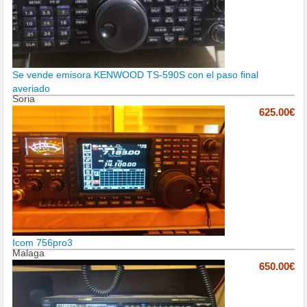
Se vende emisora KENWOOD TS-590S con el paso final
averiado
Soria
625.00€
Icom 756pro3
Malaga
650.00€