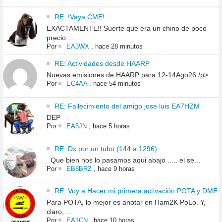
RE: !Vaya CME!
EXACTAMENTE!! Suerte que era un chino de poco
precio ...
Por
EA3WX
,
hace 28 minutos
RE: Actividades desde HAARP
Nuevas emisiones de HAARP para 12-14Ago26:/p>
Por
EC4AA
,
hace 54 minutos
RE: Fallecimiento del amigo jose luis EA7HZM
DEP
Por
EA5JN
,
hace 5 horas
RE: Dx por un tubo (144 a 1296)
Que bien nos lo pasamos aqui abajo ..... el se...
Por
EB8BRZ
,
hace 9 horas
RE: Voy a Hacer mi primera activación POTA y DME
Para POTA, lo mejor es anotar en Ham2K PoLo. Y,
claro, ...
Por
EA1CN
,
hace 10 horas