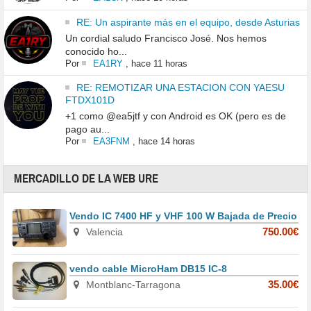
RE: Un aspirante más en el equipo, desde Asturias
Un cordial saludo Francisco José. Nos hemos
conocido ho...
Por
EA1RY
,
hace 11 horas
RE: REMOTIZAR UNA ESTACION CON YAESU
FTDX101D
+1 como @ea5jtf y con Android es OK (pero es de
pago au...
Por
EA3FNM
,
hace 14 horas
MERCADILLO DE LA WEB URE
Vendo IC 7400 HF y VHF 100 W Bajada de Precio
Valencia
750.00€
vendo cable MicroHam DB15 IC-8
Montblanc-Tarragona
35.00€