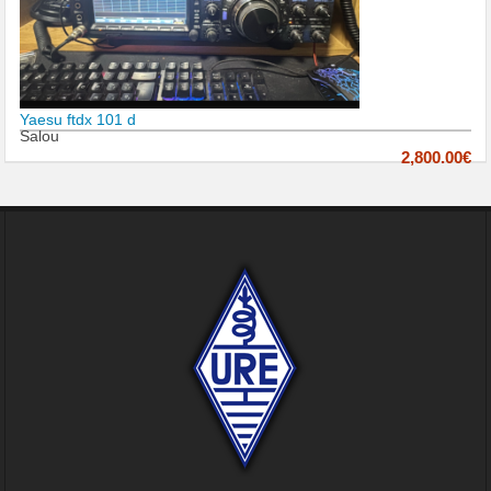
Yaesu ftdx 101 d
Salou
2,800.00€