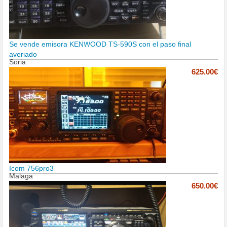
Se vende emisora KENWOOD TS-590S con el paso final
averiado
Soria
625.00€
Icom 756pro3
Malaga
650.00€