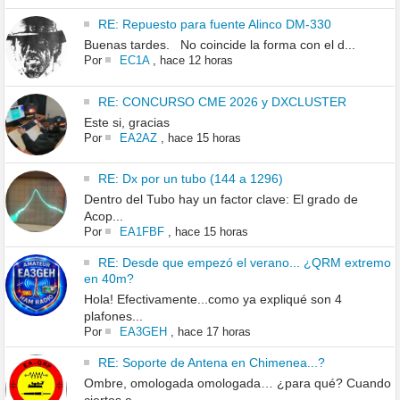
RE: Repuesto para fuente Alinco DM-330
Buenas tardes. No coincide la forma con el d...
Por
EC1A
,
hace 12 horas
RE: CONCURSO CME 2026 y DXCLUSTER
Este si, gracias
Por
EA2AZ
,
hace 15 horas
RE: Dx por un tubo (144 a 1296)
Dentro del Tubo hay un factor clave: El grado de
Acop...
Por
EA1FBF
,
hace 15 horas
RE: Desde que empezó el verano... ¿QRM extremo
en 40m?
Hola! Efectivamente...como ya expliqué son 4
plafones...
Por
EA3GEH
,
hace 17 horas
RE: Soporte de Antena en Chimenea...?
Ombre, omologada omologada… ¿para qué? Cuando