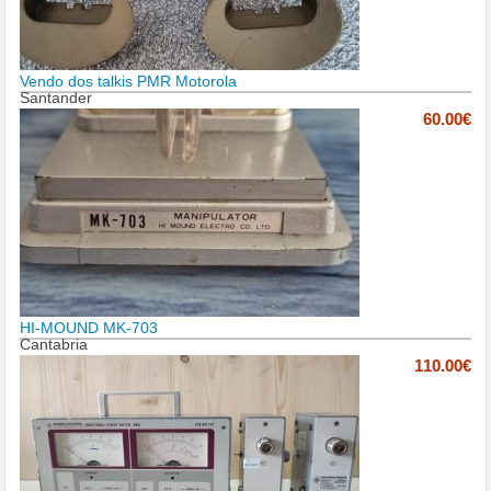
Vendo dos talkis PMR Motorola
Santander
60.00€
HI-MOUND MK-703
Cantabria
110.00€