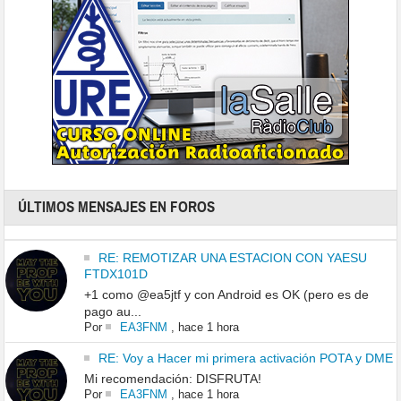
ÚLTIMOS MENSAJES EN FOROS
RE: REMOTIZAR UNA ESTACION CON YAESU
FTDX101D
+1 como @ea5jtf y con Android es OK (pero es de
pago au...
Por
EA3FNM
,
hace 1 hora
RE: Voy a Hacer mi primera activación POTA y DME
Mi recomendación: DISFRUTA!
Por
EA3FNM
,
hace 1 hora