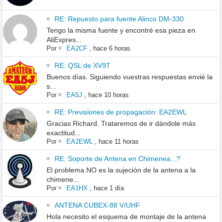
RE: Repuesto para fuente Alinco DM-330
Tengo la misma fuente y encontré esa pieza en
AliExpres...
Por
EA2CF
,
hace 6 horas
RE: QSL de XV9T
Buenos días. Siguiendo vuestras respuestas envié la
s...
Por
EA5J
,
hace 10 horas
RE: Previsiones de propagación: EA2EWL
Gracias Richard. Trataremos de ir dándole más
exactitud...
Por
EA2EWL
,
hace 11 horas
RE: Soporte de Antena en Chimenea...?
El problema NO es la sujeción de la antena a la
chimene...
Por
EA1HX
,
hace 1 día
ANTENA CUBEX-88 V/UHF
Hola necesito el esquema de montaje de la antena