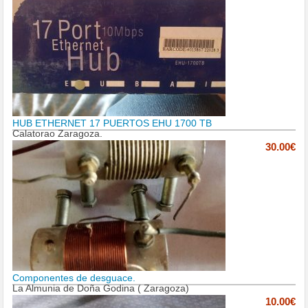
HUB ETHERNET 17 PUERTOS EHU 1700 TB
Calatorao Zaragoza.
30.00€
Componentes de desguace.
La Almunia de Doña Godina ( Zaragoza)
10.00€