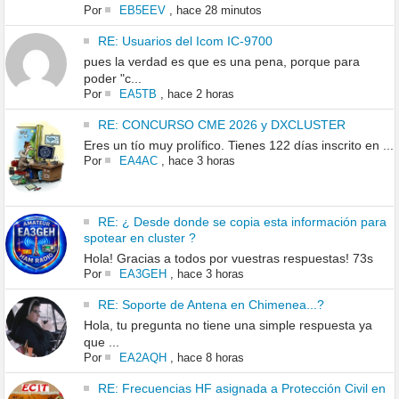
Por
EB5EEV
,
hace 28 minutos
RE: Usuarios del Icom IC-9700
pues la verdad es que es una pena, porque para
poder "c...
Por
EA5TB
,
hace 2 horas
RE: CONCURSO CME 2026 y DXCLUSTER
Eres un tío muy prolífico. Tienes 122 días inscrito en ...
Por
EA4AC
,
hace 3 horas
RE: ¿ Desde donde se copia esta información para
spotear en cluster ?
Hola! Gracias a todos por vuestras respuestas! 73s
Por
EA3GEH
,
hace 3 horas
RE: Soporte de Antena en Chimenea...?
Hola, tu pregunta no tiene una simple respuesta ya
que ...
Por
EA2AQH
,
hace 8 horas
RE: Frecuencias HF asignada a Protección Civil en