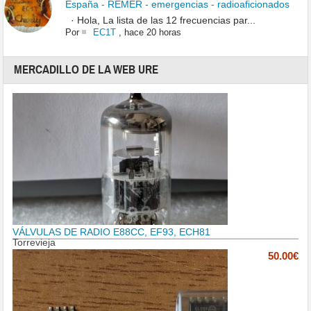
España - REMER - emergencias - radioaficionados
· Hola, La lista de las 12 frecuencias par...
Por
EC1T
,
hace 20 horas
MERCADILLO DE LA WEB URE
VÁLVULAS DE RADIO E88CC, EF93, ECH81
Torrevieja
50.00€