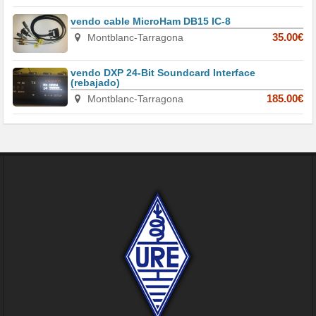
vendo cable MicroHam DB15 IC-8
Montblanc-Tarragona
35.00€
vendo DXP 24-Bit Soundcard Interface
(rebajado)
Montblanc-Tarragona
185.00€