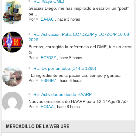
RE: !Vaya CME!
Gracias Diego, me has inspirado a escribir un "post"
pe...
Por
EA4AC
,
hace 3 horas
RE: Activacion Pota. EC7DZZ/P y EC7ZO/P 10-08-
2026
Buenas, corregida la referencia del DME, fue un error
G...
Por
EC7DZZ
,
hace 5 horas
RE: Dx por un tubo (144 a 1296)
El ingrediente es la paciencia, tiempo y ganas...
Por
EB8BRZ
,
hace 6 horas
RE: Actividades desde HAARP
Nuevas emisiones de HAARP para 12-14Ago26:/p>
Por
EC4AA
,
hace 8 horas
MERCADILLO DE LA WEB URE