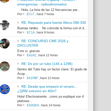
emergencias - radioaficionados
· Hola, La lista de las 12 frecuencias par...
Por
EC1T
,
hace 7 horas
RE: Repuesto para fuente Alinco DM-330
Buenas tardes. No coincide la forma con el d...
Por
EC1A
,
hace 9 horas
RE: CONCURSO CME 2026 y
DXCLUSTER
Este si, gracias
Por
EA2AZ
,
hace 12 horas
RE: Dx por un tubo (144 a 1296)
Dentro del Tubo hay un factor clave: El grado de
Acop...
Por
EA1FBF
,
hace 12 horas
RE: Desde que empezó el verano...
¿QRM extremo en 40m?
Hola! Efectivamente...como ya expliqué son 4
plafones...
Por
EA3GEH
,
hace 14 horas