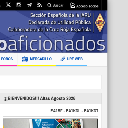
Buscar
Acceso socios
FOROS
MERCADILLO
URE WEB
¡¡¡BIENVENIDOS!!! Altas Agosto 2026
EA1BF - EA1KDL - EA1KDT - EA2FBJ - EA2FJU 