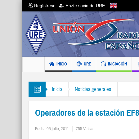
Regístrese
Hazte socio de URE
INICIO
URE
INICIACIÓN
Inicio
Noticias generales
Operadores de la estación E
Fecha:
05 julio, 2011
755 Visitas