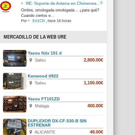
RE: Soporte de Antena en Chimenea...?
Ombre, omologada omologada… ¿para qué?
Cuando ciertos e...
Por
EA1CN
,
hace 16 horas
MERCADILLO DE LA WEB URE
Yaesu ftdx 101 d
Salou
2,800.00€
Kenwood tl922
Salou
1,100.00€
Yaesu FT101ZD
Malaga
400.00€
DUPLEXOR DX-CF-530-B SIN
ESTRENAR
ALICANTE
49.00€