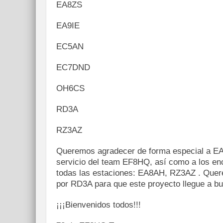
EA8ZS
EA9IE
EC5AN
EC7DND
OH6CS
RD3A
RZ3AZ
Queremos agradecer de forma especial a E
servicio del team EF8HQ, así como a los enc
todas las estaciones: EA8AH, RZ3AZ . Quer
por RD3A para que este proyecto llegue a bu
¡¡¡Bienvenidos todos!!!