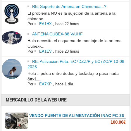
RE: Soporte de Antena en Chimenea...?
El problema NO es la sujeción de la antena a la
chimene...
Por
EA1HX
,
hace 22 horas
ANTENA CUBEX-88 V/UHF
Hola necesito el esquema de montaje de la antena
Cubex-...
Por
EA1EV
,
hace 23 horas
RE: Activacion Pota. EC7DZZ/P y EC7ZO/P 10-08-
2026
Hola ...pelea entre dedos y teclado,no pasa nada
&#x1...
Por
EA7KP
,
hace 1 día
MERCADILLO DE LA WEB URE
VENDO FUENTE DE ALIMENTACIÓN INAC FC-36
100.00€