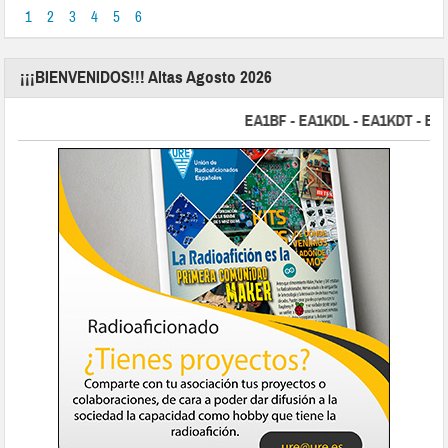
1
2
3
4
5
6
¡¡¡BIENVENIDOS!!! Altas Agosto 2026
EA1BF - EA1KDL - EA1KDT - EA2FBJ