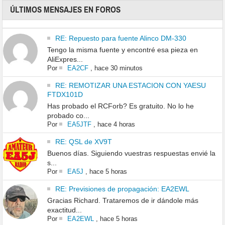
ÚLTIMOS MENSAJES EN FOROS
RE: Repuesto para fuente Alinco DM-330
Tengo la misma fuente y encontré esa pieza en
AliExpres...
Por
EA2CF
,
hace 30 minutos
RE: REMOTIZAR UNA ESTACION CON YAESU
FTDX101D
Has probado el RCForb? Es gratuito. No lo he
probado co...
Por
EA5JTF
,
hace 4 horas
RE: QSL de XV9T
Buenos días. Siguiendo vuestras respuestas envié la
s...
Por
EA5J
,
hace 5 horas
RE: Previsiones de propagación: EA2EWL
Gracias Richard. Trataremos de ir dándole más
exactitud...
Por
EA2EWL
,
hace 5 horas