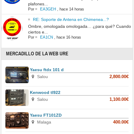
plafones...
Por
EA3GEH
,
hace 14 horas
RE: Soporte de Antena en Chimenea...?
Ombre, omologada omologada… ¿para qué? Cuando
ciertos e...
Por
EA1CN
,
hace 16 horas
MERCADILLO DE LA WEB URE
Yaesu ftdx 101 d
Salou
2,800.00€
Kenwood tl922
Salou
1,100.00€
Yaesu FT101ZD
Malaga
400.00€