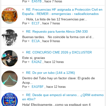
Por
EA5TB
,
hace 7 horas
RE: Frecuencias HF asignada a Protección Civil en
España - REMER - emergencias - radioaficionados
· Hola, La lista de las 12 frecuencias par...
Por
EC1T
,
hace 7 horas
RE: Repuesto para fuente Alinco DM-330
Buenas tardes. No coincide la forma con el d...
Por
EC1A
,
hace 9 horas
RE: CONCURSO CME 2026 y DXCLUSTER
Este si, gracias
Por
EA2AZ
,
hace 12 horas
RE: Dx por un tubo (144 a 1296)
Dentro del Tubo hay un factor clave: El grado de
Acop...
Por
EA1FBF
,
hace 12 horas
RE: Desde que empezó el verano... ¿QRM extremo
en 40m?
Hola! Efectivamente...como ya expliqué son 4