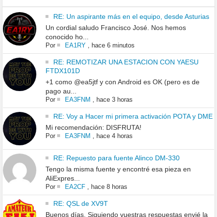
RE: Un aspirante más en el equipo, desde Asturias
Un cordial saludo Francisco José. Nos hemos
conocido ho...
Por
EA1RY
,
hace 6 minutos
RE: REMOTIZAR UNA ESTACION CON YAESU
FTDX101D
+1 como @ea5jtf y con Android es OK (pero es de
pago au...
Por
EA3FNM
,
hace 3 horas
RE: Voy a Hacer mi primera activación POTA y DME
Mi recomendación: DISFRUTA!
Por
EA3FNM
,
hace 4 horas
RE: Repuesto para fuente Alinco DM-330
Tengo la misma fuente y encontré esa pieza en
AliExpres...
Por
EA2CF
,
hace 8 horas
RE: QSL de XV9T
Buenos días. Siguiendo vuestras respuestas envié la