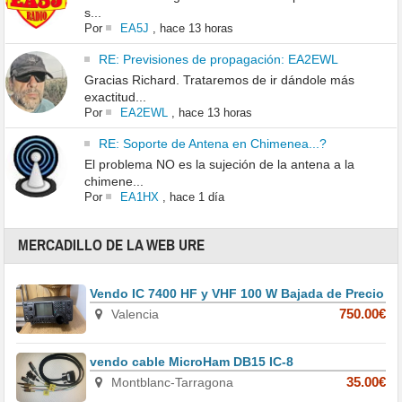
s...
Por
EA5J
,
hace 13 horas
RE: Previsiones de propagación: EA2EWL
Gracias Richard. Trataremos de ir dándole más
exactitud...
Por
EA2EWL
,
hace 13 horas
RE: Soporte de Antena en Chimenea...?
El problema NO es la sujeción de la antena a la
chimene...
Por
EA1HX
,
hace 1 día
MERCADILLO DE LA WEB URE
Vendo IC 7400 HF y VHF 100 W Bajada de Precio
Valencia
750.00€
vendo cable MicroHam DB15 IC-8
Montblanc-Tarragona
35.00€