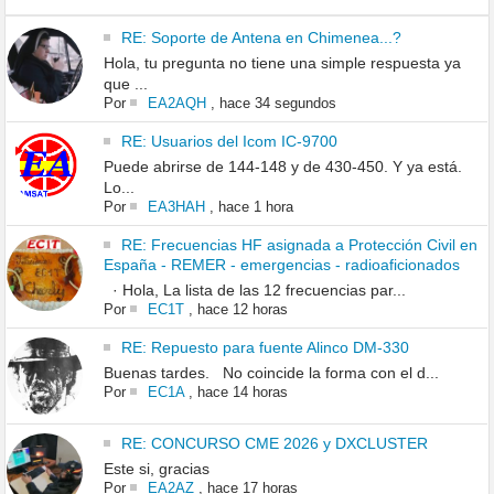
RE: Soporte de Antena en Chimenea...?
Hola, tu pregunta no tiene una simple respuesta ya
que ...
Por
EA2AQH
,
hace 34 segundos
RE: Usuarios del Icom IC-9700
Puede abrirse de 144-148 y de 430-450. Y ya está.
Lo...
Por
EA3HAH
,
hace 1 hora
RE: Frecuencias HF asignada a Protección Civil en
España - REMER - emergencias - radioaficionados
· Hola, La lista de las 12 frecuencias par...
Por
EC1T
,
hace 12 horas
RE: Repuesto para fuente Alinco DM-330
Buenas tardes. No coincide la forma con el d...
Por
EC1A
,
hace 14 horas
RE: CONCURSO CME 2026 y DXCLUSTER
Este si, gracias
Por
EA2AZ
,
hace 17 horas