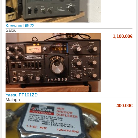
Kenwood tl922
Salou
1,100.00€
Yaesu FT101ZD
Malaga
400.00€