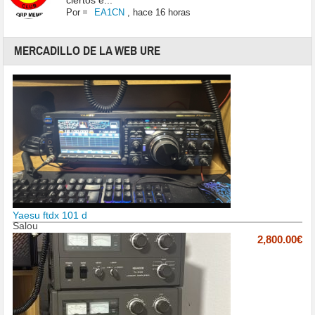
ciertos e...
Por
EA1CN
,
hace 16 horas
MERCADILLO DE LA WEB URE
Yaesu ftdx 101 d
Salou
2,800.00€