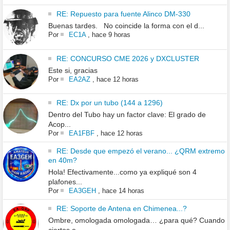
RE: Repuesto para fuente Alinco DM-330
Buenas tardes. No coincide la forma con el d...
Por
EC1A
,
hace 9 horas
RE: CONCURSO CME 2026 y DXCLUSTER
Este si, gracias
Por
EA2AZ
,
hace 12 horas
RE: Dx por un tubo (144 a 1296)
Dentro del Tubo hay un factor clave: El grado de
Acop...
Por
EA1FBF
,
hace 12 horas
RE: Desde que empezó el verano... ¿QRM extremo
en 40m?
Hola! Efectivamente...como ya expliqué son 4
plafones...
Por
EA3GEH
,
hace 14 horas
RE: Soporte de Antena en Chimenea...?
Ombre, omologada omologada… ¿para qué? Cuando