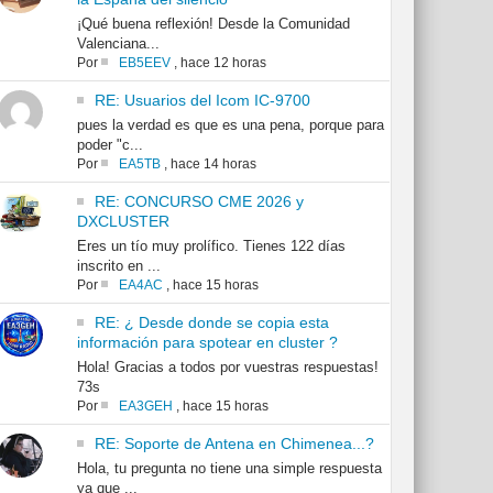
¡Qué buena reflexión! Desde la Comunidad
Valenciana...
Por
EB5EEV
,
hace 12 horas
RE: Usuarios del Icom IC-9700
pues la verdad es que es una pena, porque para
poder "c...
Por
EA5TB
,
hace 14 horas
RE: CONCURSO CME 2026 y
DXCLUSTER
Eres un tío muy prolífico. Tienes 122 días
inscrito en ...
Por
EA4AC
,
hace 15 horas
RE: ¿ Desde donde se copia esta
información para spotear en cluster ?
Hola! Gracias a todos por vuestras respuestas!
73s
Por
EA3GEH
,
hace 15 horas
RE: Soporte de Antena en Chimenea...?
Hola, tu pregunta no tiene una simple respuesta
ya que ...