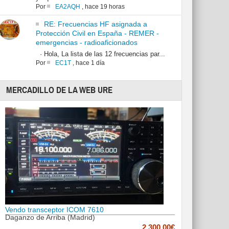
Por
EA2AQH
,
hace 19 horas
RE: Frecuencias HF asignada a
Protección Civil en España - REMER -
emergencias - radioaficionados
· Hola, La lista de las 12 frecuencias par...
Por
EC1T
,
hace 1 día
MERCADILLO DE LA WEB URE
Vendo transceptor ICOM 7610
Daganzo de Arriba (Madrid)
2,300.00€