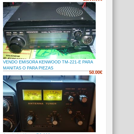
VENDO EMISORA KENWOOD TM-221-E PARA
MANITAS O PARA PIEZAS
50.00€