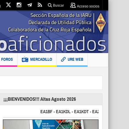
Buscar
Acceso socios
FOROS
MERCADILLO
URE WEB
¡¡¡BIENVENIDOS!!! Altas Agosto 2026
EA1BF - EA1KDL - EA1KDT - EA2FBJ - EA2FJU - EA2F