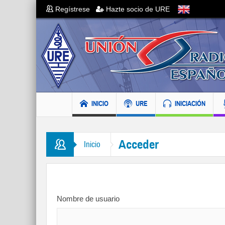
Regístrese
Hazte socio de URE
INICIO
URE
INICIACIÓN
Acceder
Inicio
Nombre de usuario