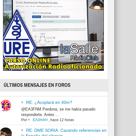
ÚLTIMOS MENSAJES EN FOROS
RE: ¿Acoplará en 40m?
@EA3FNM Perdona, se me había pasado
responderte. Antes ...
Por
EA3HAH
,
hace 12 horas
RE: DME SORIA: Cazando referencias en
la España del silencio