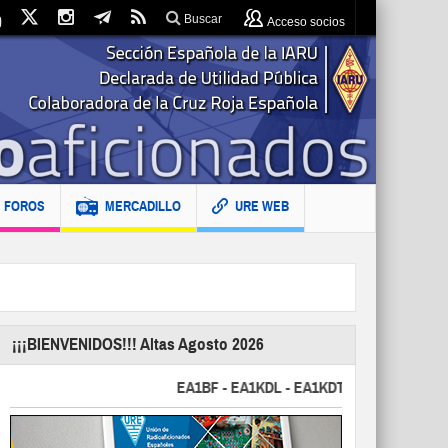
Buscar
Acceso socios
FOROS
MERCADILLO
URE WEB
¡¡¡BIENVENIDOS!!! Altas Agosto 2026
EA1BF - EA1KDL - EA1KDT - EA2FBJ - EA2FJU 