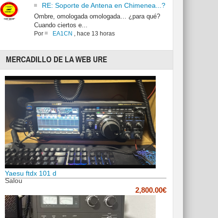
RE: Soporte de Antena en Chimenea...?
Ombre, omologada omologada… ¿para qué?
Cuando ciertos e...
Por
EA1CN
,
hace 13 horas
MERCADILLO DE LA WEB URE
Yaesu ftdx 101 d
Salou
2,800.00€