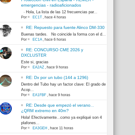
emergencias - radioaficionados
· Hola, La lista de las 12 frecuencias par...
Por
EC1T
,
hace 4 horas
RE: Repuesto para fuente Alinco DM-330
Buenas tardes. No coincide la forma con el d...
Por
EC1A
,
hace 6 horas
RE: CONCURSO CME 2026 y
DXCLUSTER
Este si, gracias
Por
EA2AZ
,
hace 9 horas
RE: Dx por un tubo (144 a 1296)
Dentro del Tubo hay un factor clave: El grado de
Acop...
Por
EA1FBF
,
hace 9 horas
RE: Desde que empezó el verano...
¿QRM extremo en 40m?
Hola! Efectivamente...como ya expliqué son 4
plafones...
Por
EA3GEH
,
hace 11 horas