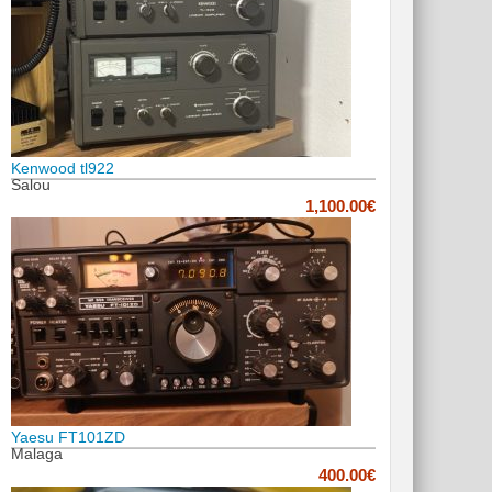
Kenwood tl922
Salou
1,100.00€
Yaesu FT101ZD
Malaga
400.00€