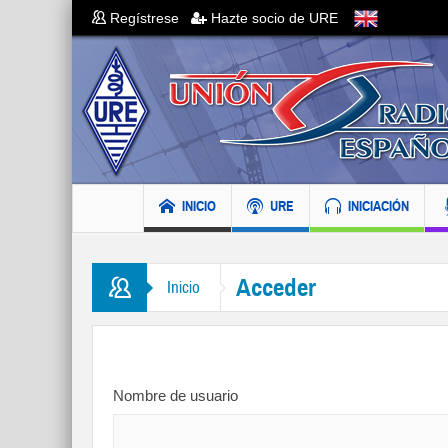
Regístrese
Hazte socio de URE
INICIO
URE
INICIACIÓN
Acceder
Inicio
Nombre de usuario