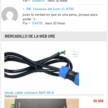
Por
EB5EEV
,
hace 18 horas
RE: Usuarios del Icom IC-9700
pues la verdad es que es una pena, porque para
poder "c...
Por
EA5TB
,
hace 20 horas
MERCADILLO DE LA WEB URE
Vendo cable conexion MAT-40-K
Valencia
30.00€