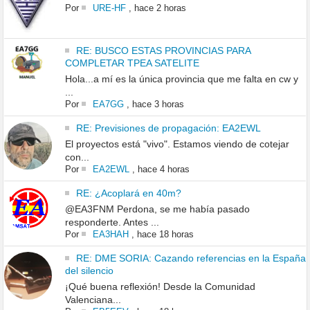
Por
URE-HF
,
hace 2 horas
RE: BUSCO ESTAS PROVINCIAS PARA
COMPLETAR TPEA SATELITE
Hola...a mí es la única provincia que me falta en cw y
...
Por
EA7GG
,
hace 3 horas
RE: Previsiones de propagación: EA2EWL
El proyectos está "vivo". Estamos viendo de cotejar
con...
Por
EA2EWL
,
hace 4 horas
RE: ¿Acoplará en 40m?
@EA3FNM Perdona, se me había pasado
responderte. Antes ...
Por
EA3HAH
,
hace 18 horas
RE: DME SORIA: Cazando referencias en la España
del silencio
¡Qué buena reflexión! Desde la Comunidad
Valenciana...