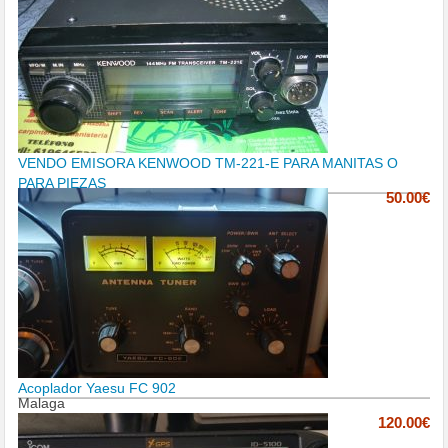
VENDO EMISORA KENWOOD TM-221-E PARA MANITAS O
PARA PIEZAS
50.00€
Acoplador Yaesu FC 902
Malaga
120.00€