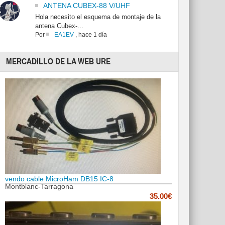
ANTENA CUBEX-88 V/UHF
Hola necesito el esquema de montaje de la
antena Cubex-...
Por
EA1EV
,
hace 1 día
MERCADILLO DE LA WEB URE
vendo cable MicroHam DB15 IC-8
Montblanc-Tarragona
35.00€