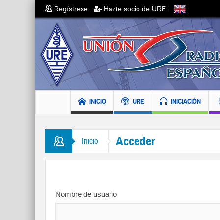
Regístrese
Hazte socio de URE
INICIO
URE
INICIACIÓN
Acceder
Inicio
Nombre de usuario