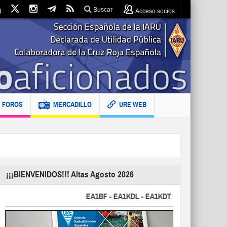
Buscar
Acceso socios
FOROS
MERCADILLO
URE WEB
¡¡¡BIENVENIDOS!!! Altas Agosto 2026
EA1BF - EA1KDL - EA1KDT - EA2FBJ - EA2FJU - 