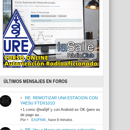
ÚLTIMOS MENSAJES EN FOROS
RE: REMOTIZAR UNA ESTACION CON
YAESU FTDX101D
+1 como @ea5jtf y con Android es OK (pero es
de pago au...
Por
EA3FNM
,
hace 8 minutos
RE: Voy a Hacer mi primera activación