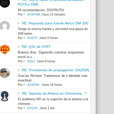
POTA y DME
Mi recomendación: DISFRUTA!
Por
EA3FNM
,
hace 13 minutos
RE: Repuesto para fuente Alinco DM-330
Tengo la misma fuente y encontré esa pieza en
AliExpres...
Por
EA2CF
,
hace 5 horas
RE: QSL de XV9T
Buenos días. Siguiendo vuestras respuestas
envié la s...
Por
EA5J
,
hace 9 horas
RE: Previsiones de propagación: EA2EWL
Gracias Richard. Trataremos de ir dándole más
exactitud...
Por
EA2EWL
,
hace 10 horas
RE: Soporte de Antena en Chimenea...?
El problema NO es la sujeción de la antena a la
chimene...
Por
EA1HX
,
hace 1 día