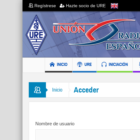
Regístrese
Hazte socio de URE
INICIO
URE
INICIACIÓN
Acceder
Inicio
Nombre de usuario