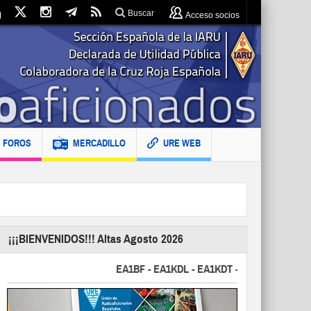
Buscar
Acceso socios
FOROS
MERCADILLO
URE WEB
¡¡¡BIENVENIDOS!!! Altas Agosto 2026
EA1BF - EA1KDL - EA1KDT - EA2FBJ - EA2FJU - E