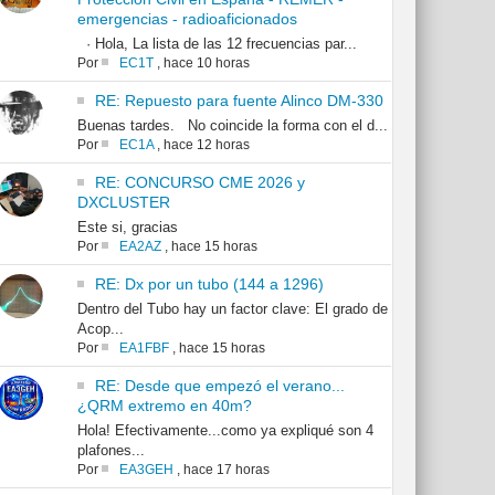
emergencias - radioaficionados
· Hola, La lista de las 12 frecuencias par...
Por
EC1T
,
hace 10 horas
RE: Repuesto para fuente Alinco DM-330
Buenas tardes. No coincide la forma con el d...
Por
EC1A
,
hace 12 horas
RE: CONCURSO CME 2026 y
DXCLUSTER
Este si, gracias
Por
EA2AZ
,
hace 15 horas
RE: Dx por un tubo (144 a 1296)
Dentro del Tubo hay un factor clave: El grado de
Acop...
Por
EA1FBF
,
hace 15 horas
RE: Desde que empezó el verano...
¿QRM extremo en 40m?
Hola! Efectivamente...como ya expliqué son 4
plafones...
Por
EA3GEH
,
hace 17 horas