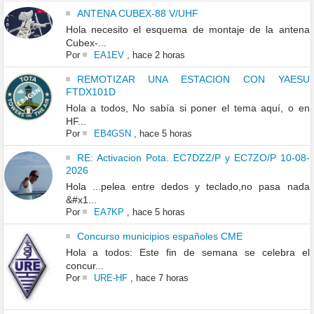
ANTENA CUBEX-88 V/UHF
Hola necesito el esquema de montaje de la antena
Cubex-...
Por
EA1EV
,
hace 2 horas
REMOTIZAR UNA ESTACION CON YAESU
FTDX101D
Hola a todos, No sabía si poner el tema aquí, o en
HF...
Por
EB4GSN
,
hace 5 horas
RE: Activacion Pota. EC7DZZ/P y EC7ZO/P 10-08-
2026
Hola ...pelea entre dedos y teclado,no pasa nada
&#x1...
Por
EA7KP
,
hace 5 horas
Concurso municipios españoles CME
Hola a todos: Este fin de semana se celebra el
concur...
Por
URE-HF
,
hace 7 horas