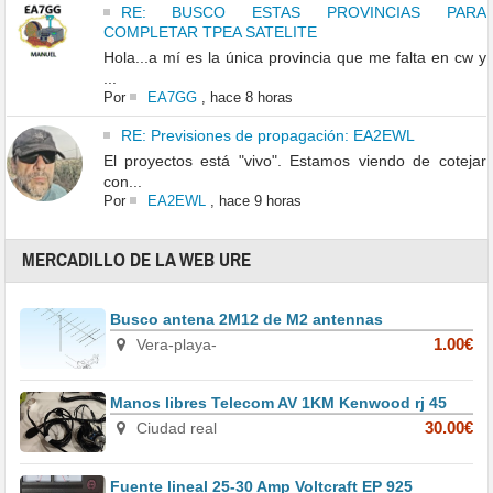
RE: BUSCO ESTAS PROVINCIAS PARA
COMPLETAR TPEA SATELITE
Hola...a mí es la única provincia que me falta en cw y
...
Por
EA7GG
,
hace 8 horas
RE: Previsiones de propagación: EA2EWL
El proyectos está "vivo". Estamos viendo de cotejar
con...
Por
EA2EWL
,
hace 9 horas
MERCADILLO DE LA WEB URE
Busco antena 2M12 de M2 antennas
Vera-playa-
1.00€
Manos libres Telecom AV 1KM Kenwood rj 45
Ciudad real
30.00€
Fuente lineal 25-30 Amp Voltcraft EP 925