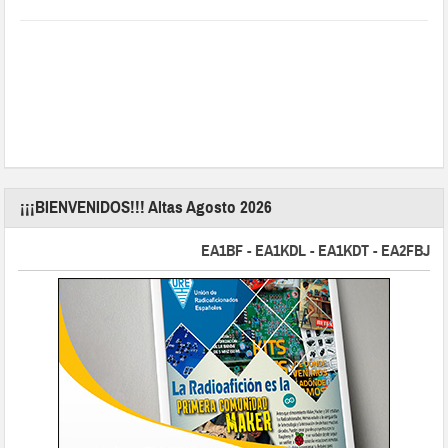
¡¡¡BIENVENIDOS!!! Altas Agosto 2026
EA1BF - EA1KDL - EA1KDT - EA2FBJ - EA