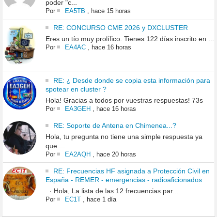
poder "c...
Por
EA5TB
,
hace 15 horas
RE: CONCURSO CME 2026 y DXCLUSTER
Eres un tío muy prolífico. Tienes 122 días inscrito en ...
Por
EA4AC
,
hace 16 horas
RE: ¿ Desde donde se copia esta información para
spotear en cluster ?
Hola! Gracias a todos por vuestras respuestas! 73s
Por
EA3GEH
,
hace 16 horas
RE: Soporte de Antena en Chimenea...?
Hola, tu pregunta no tiene una simple respuesta ya
que ...
Por
EA2AQH
,
hace 20 horas
RE: Frecuencias HF asignada a Protección Civil en
España - REMER - emergencias - radioaficionados
· Hola, La lista de las 12 frecuencias par...
Por
EC1T
,
hace 1 día