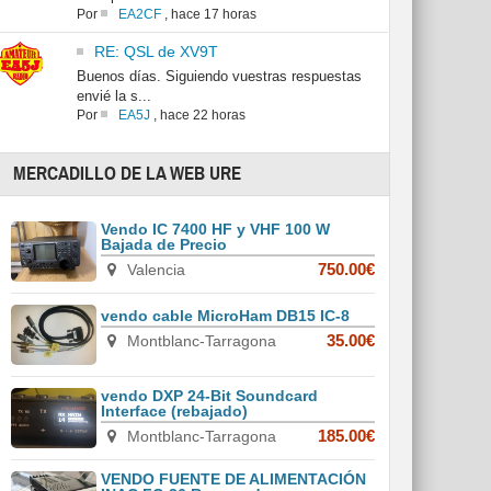
Por
EA2CF
,
hace 17 horas
RE: QSL de XV9T
Buenos días. Siguiendo vuestras respuestas
envié la s...
Por
EA5J
,
hace 22 horas
MERCADILLO DE LA WEB URE
Vendo IC 7400 HF y VHF 100 W
Bajada de Precio
Valencia
750.00€
vendo cable MicroHam DB15 IC-8
Montblanc-Tarragona
35.00€
vendo DXP 24-Bit Soundcard
Interface (rebajado)
Montblanc-Tarragona
185.00€
VENDO FUENTE DE ALIMENTACIÓN