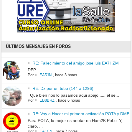
ÚLTIMOS MENSAJES EN FOROS
RE: Fallecimiento del amigo jose luis EA7HZM
DEP
Por
EA5JN
,
hace 3 horas
RE: Dx por un tubo (144 a 1296)
Que bien nos lo pasamos aqui abajo ..... el se...
Por
EB8BRZ
,
hace 6 horas
RE: Voy a Hacer mi primera activación POTA y DME
Para POTA, lo mejor es anotar en Ham2K PoLo. Y,
claro, ...
Por
EA1CN
,
hace 7 horas