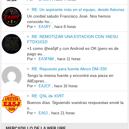
RE: Un aspirante más en el equipo, desde Asturias
Un cordial saludo Francisco José. Nos hemos
conocido ho...
Por
EA1RY
,
hace 8 horas
RE: REMOTIZAR UNA ESTACION CON YAESU
FTDX101D
+1 como @ea5jtf y con Android es OK (pero es de
pago au...
Por
EA3FNM
,
hace 11 horas
RE: Repuesto para fuente Alinco DM-330
Tengo la misma fuente y encontré esa pieza en
AliExpres...
Por
EA2CF
,
hace 16 horas
RE: QSL de XV9T
Buenos días. Siguiendo vuestras respuestas envié la
s...
Por
EA5J
,
hace 21 horas
MERCADILLO DE LA WEB URE