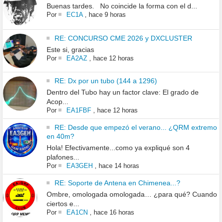
Buenas tardes. No coincide la forma con el d...
Por
EC1A
,
hace 9 horas
RE: CONCURSO CME 2026 y DXCLUSTER
Este si, gracias
Por
EA2AZ
,
hace 12 horas
RE: Dx por un tubo (144 a 1296)
Dentro del Tubo hay un factor clave: El grado de
Acop...
Por
EA1FBF
,
hace 12 horas
RE: Desde que empezó el verano... ¿QRM extremo
en 40m?
Hola! Efectivamente...como ya expliqué son 4
plafones...
Por
EA3GEH
,
hace 14 horas
RE: Soporte de Antena en Chimenea...?
Ombre, omologada omologada… ¿para qué? Cuando
ciertos e...
Por
EA1CN
,
hace 16 horas