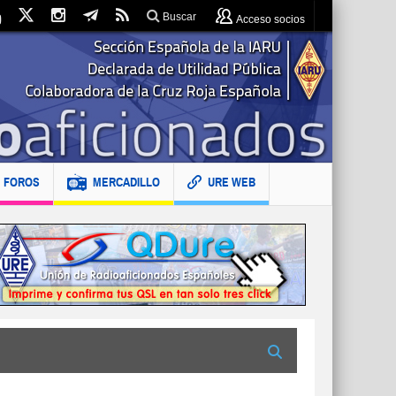
Buscar
Acceso socios
FOROS
MERCADILLO
URE WEB