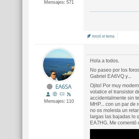
Mensajes: 571
Inició el tema
Hola a todos.
No paseo por los foro
Gabriel EA6VQ y...
EA6SA
Ojito! Por muy modern
volatice el transistor 
accidentalmente sin te
Mensajes: 110
MHP... con un par de 
no os molesta un reta
largas las bajadas lo 
EA7HG. Me comentó que