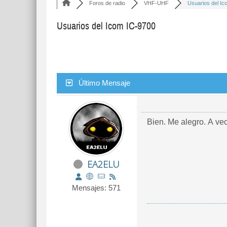
Foros de radio
VHF-UHF
Usuarios del Ico
Usuarios del Icom IC-9700
Último Mensaje
Bien. Me alegro. A vec
EA2ELU
Mensajes: 571