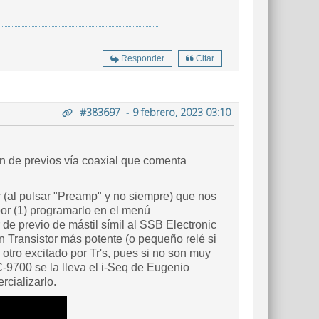
Responder
Citar
#383697
-
9 febrero, 2023 03:10
ón de previos vía coaxial que comenta
 (al pulsar "Preamp" y no siempre) que nos
 por (1) programarlo en el menú
 de previo de mástil símil al SSB Electronic
 Transistor más potente (o pequeño relé si
otro excitado por Tr's, pues si no son muy
C-9700 se la lleva el i-Seq de Eugenio
cializarlo.