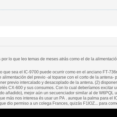
s por lo que leo temas de meses atrás como el de la alimentaci
o que sea el IC-9700 puede ocurrir como en el anciano FT-736r
de alimentación del previo -al toparse con el corto de la antena-
ner previo intercalado y desacoplado de la antena. (2) disponer
relés CX-600 y sus consumos. Con lo cual deberíamos excitar un
rdo añadido), mejor aún un secuenciador similar al de W6PQL u 
que más nos interesa és usar un PA . aunque la palma para el I
 dio permiso a un colega Frances, quizás F1IOZ... para comer