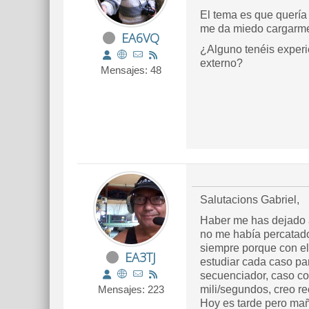
El tema es que quería
me da miedo cargarme
EA6VQ
¿Alguno tenéis experi
externo?
Mensajes: 48
Salutacions Gabriel,
Haber me has dejado a
no me había percatado 
siempre porque con el p
EA3TJ
estudiar cada caso par
secuenciador, caso con
Mensajes: 223
mili/segundos, creo re
Hoy es tarde pero mañ