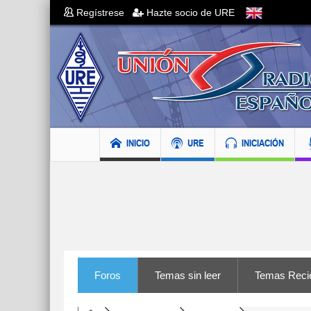
Regístrese
Hazte socio de URE
INICIO
URE
INICIACIÓN
Foros
Temas sin leer
Temas Reci