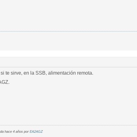
 si te sirve, en la SSB, alimentación remota.
AGZ.
cada hace 4 años por
EA2AGZ