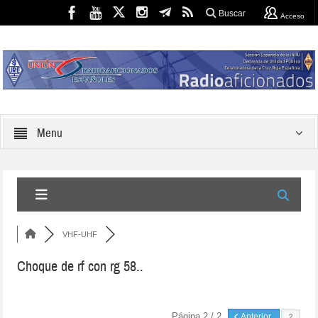
Buscar
Acceso
Menu
VHF-UHF
Choque de rf con rg 58..
Página 2 / 2
Anterior