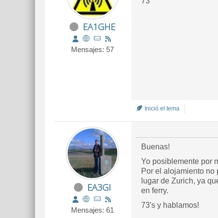
73
EA1GHE
Mensajes: 57
Inició el tema
Buenas!
Yo posiblemente por m
Por el alojamiento no
lugar de Zurich, ya qu
EA3GI
en ferry.
73's y hablamos!
Mensajes: 61