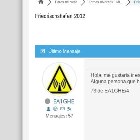
Foros de radio
Temas diversos - Mi...
Fri
Friedrischshafen 2012
Último Mensaje
Hola, me gustaría ir e
Alguna persona que ha
73 de EA1GHE/4
EA1GHE
Mensajes: 57