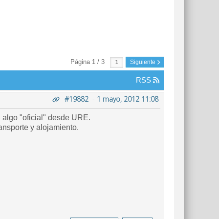
Página 1 / 3
Siguiente
RSS
#19882
-
1 mayo, 2012 11:08
a algo "oficial" desde URE.
nsporte y alojamiento.