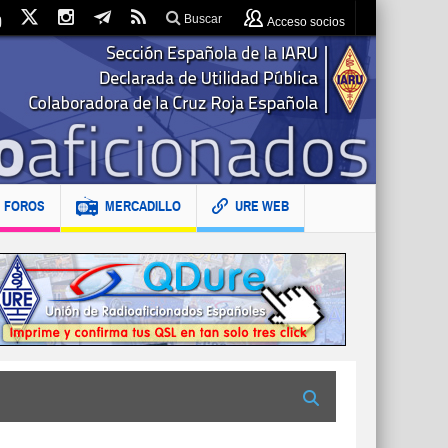
Buscar
Acceso socios
FOROS
MERCADILLO
URE WEB