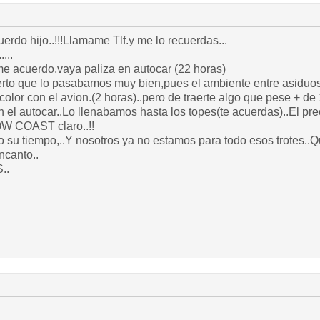
erdo hijo..!!!Llamame Tlf.y me lo recuerdas...
.....
e acuerdo,vaya paliza en autocar (22 horas)
rto que lo pasabamos muy bien,pues el ambiente entre asiduos d
color con el avion.(2 horas)..pero de traerte algo que pese + 
 el autocar..Lo llenabamos hasta los topes(te acuerdas)..El pre
OW COAST claro..!!
ncanto..
..