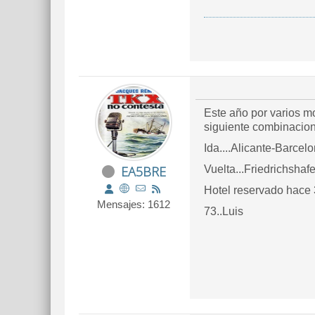
Este año por varios mo
siguiente combinacio
Ida....Alicante-Barcel
EA5BRE
Vuelta...Friedrichsha
Hotel reservado hace 
Mensajes: 1612
73..Luis