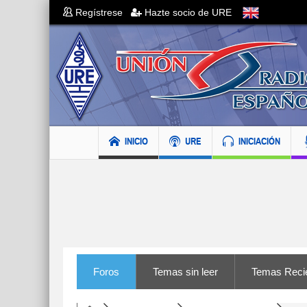
Regístrese
Hazte socio de URE
INICIO
URE
INICIACIÓN
Foros
Temas sin leer
Temas Reci