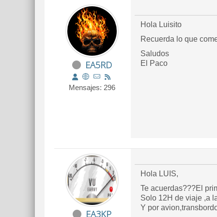
Hola Luisito
Recuerda lo que comen
Saludos
EA5RD
El Paco
Mensajes: 296
Hola LUIS,
Te acuerdas???El prim
Solo 12H de viaje ,a 
Y por avion,transbord
EA3KP