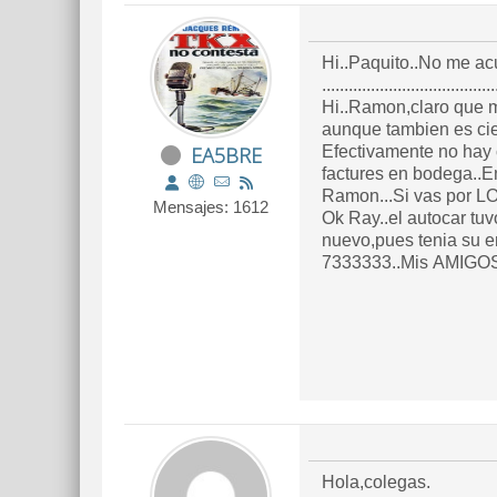
Hi..Paquito..No me acu
.......................................
Hi..Ramon,claro que m
aunque tambien es cie
EA5BRE
Efectivamente no hay 
factures en bodega..En
Ramon...Si vas por L
Mensajes: 1612
Ok Ray..el autocar tuvo su tiempo,..Y nosotros ya no estamos para todo esos trotes..Quizas los jovenes de ahora lo intenten de
nuevo,pues tenia su e
7333333..Mis AMIGOS
Hola,colegas.