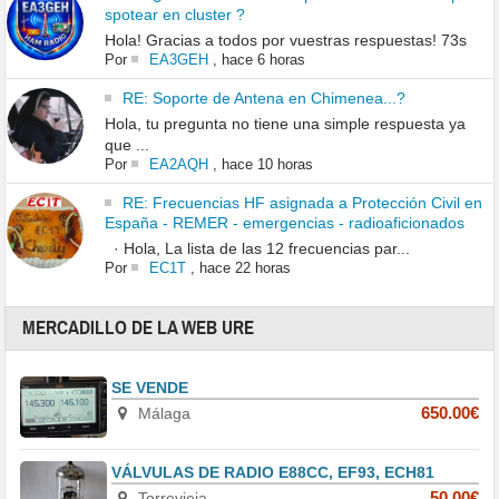
spotear en cluster ?
Hola! Gracias a todos por vuestras respuestas! 73s
Por
EA3GEH
,
hace 6 horas
RE: Soporte de Antena en Chimenea...?
Hola, tu pregunta no tiene una simple respuesta ya
que ...
Por
EA2AQH
,
hace 10 horas
RE: Frecuencias HF asignada a Protección Civil en
España - REMER - emergencias - radioaficionados
· Hola, La lista de las 12 frecuencias par...
Por
EC1T
,
hace 22 horas
MERCADILLO DE LA WEB URE
SE VENDE
Málaga
650.00€
VÁLVULAS DE RADIO E88CC, EF93, ECH81
Torrevieja
50.00€