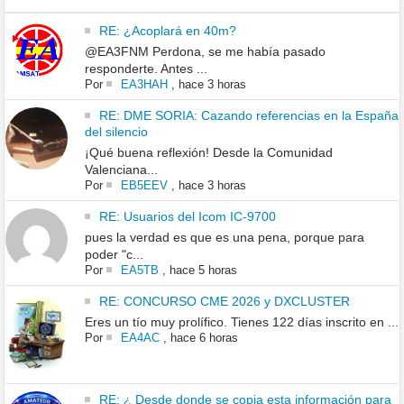
RE: ¿Acoplará en 40m?
@EA3FNM Perdona, se me había pasado
responderte. Antes ...
Por
EA3HAH
,
hace 3 horas
RE: DME SORIA: Cazando referencias en la España
del silencio
¡Qué buena reflexión! Desde la Comunidad
Valenciana...
Por
EB5EEV
,
hace 3 horas
RE: Usuarios del Icom IC-9700
pues la verdad es que es una pena, porque para
poder "c...
Por
EA5TB
,
hace 5 horas
RE: CONCURSO CME 2026 y DXCLUSTER
Eres un tío muy prolífico. Tienes 122 días inscrito en ...
Por
EA4AC
,
hace 6 horas
RE: ¿ Desde donde se copia esta información para