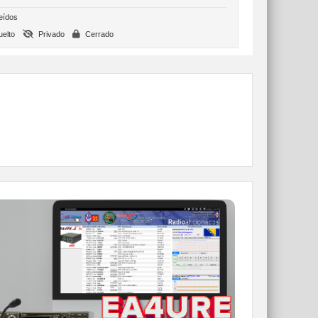
eídos
elto
Privado
Cerrado
WEBCLUSTER EA4URE
Conoce el nuevo WebCluster de URE,
ahora con nuevos filtros e información y
compatible con GDURE