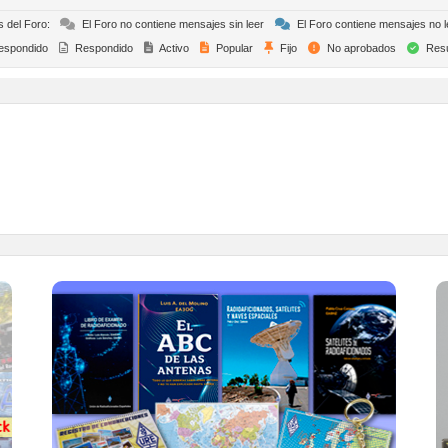
s del Foro:
El Foro no contiene mensajes sin leer
El Foro contiene mensajes no l
espondido
Respondido
Activo
Popular
Fijo
No aprobados
Resu
TIENDA ONLINE URE
Publicaciones, mapas, polos, camisetas,
gorras, tazas, forros polares y mucho más...