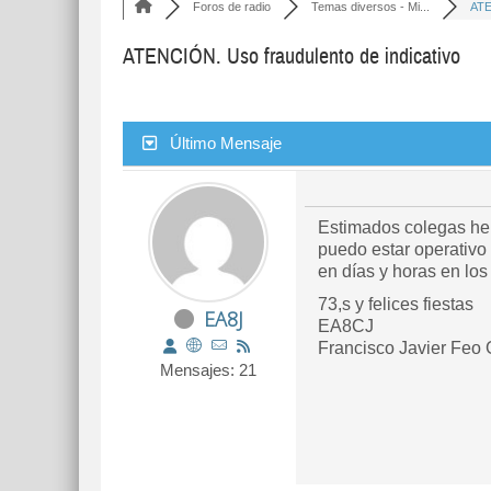
Foros de radio
Temas diversos - Mi...
ATE
ATENCIÓN. Uso fraudulento de indicativo
Último Mensaje
Estimados colegas he 
puedo estar operativo
en días y horas en los
73,s y felices fiestas
EA8J
EA8CJ
Francisco Javier Feo
Mensajes: 21