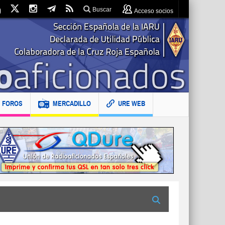
Buscar
Acceso socios
FOROS
MERCADILLO
URE WEB