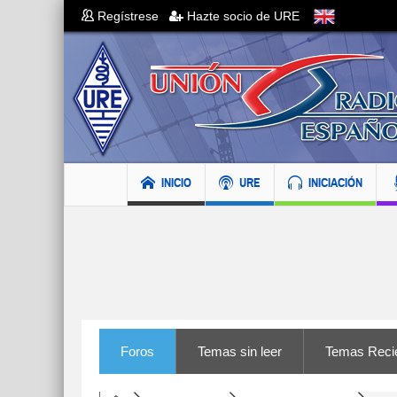
Regístrese
Hazte socio de URE
INICIO
URE
INICIACIÓN
Foros
Temas sin leer
Temas Reci