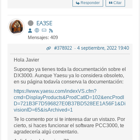
Responder
Citar
EA3SE
Mensajes: 409
#378922
-
4 septiembre, 2022 19:40
Hola Javier
Supongo ya tienes toda la documentación sobre el
DX3000. Aunque Yaesu ya lo considera obsoleto,
en su página todavía conserva la documentación:
https://www.yaesu.com/indexVS.cfm?
cmd=DisplayProducts&ProdCatID=102&encProdI
D=721B3F7D596827E0B37BD528EE1A56F1&Di
visionID=65&isArchived=1
Te lo comento por si te interesa dar un vistazo. Por
cierto, si haces funcionar el software PCC3000, te
agradecería algú comentario.