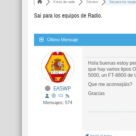
Foros de radio
Técnico
Sai para los equipo
Sai para los equipos de Radio.
Último Mensaje
Hola buenas estoy pen
que hay varios tipos
5000, un FT-8800 de U
Que me aconsejáis?
EA5WP
Gracias
Mensajes: 574