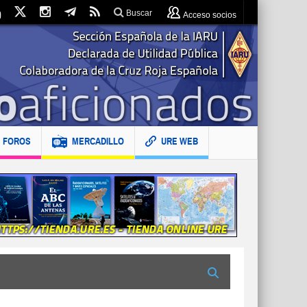
Buscar
Acceso socios
FOROS
MERCADILLO
URE WEB