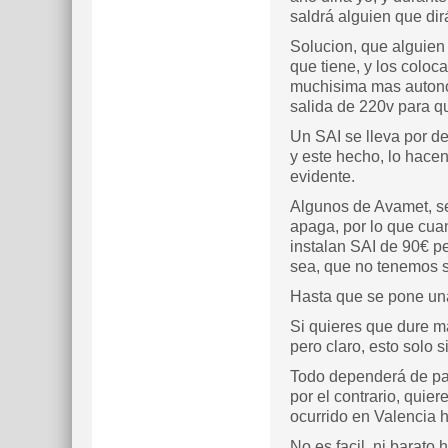
saldrá alguien que dir
Solucion, que alguien 
que tiene, y los colo
muchisima mas autonom
salida de 220v para qu
Un SAI se lleva por de
y este hecho, lo hacen
evidente.
Algunos de Avamet, se 
apaga, por lo que cuan
instalan SAI de 90€ pe
sea, que no tenemos s
Hasta que se pone una 
Si quieres que dure ma
pero claro, esto solo s
Todo dependerá de par
por el contrario, qui
ocurrido en Valencia 
No es facil, ni barato