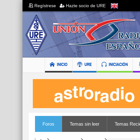
Regístrese
Hazte socio de URE
INICIO
URE
INICIACIÓN
Foros
Temas sin leer
Temas Reci