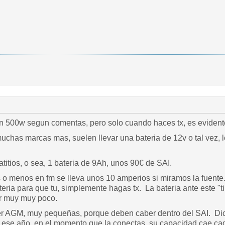
 500w segun comentas, pero solo cuando haces tx, es evident
muchas marcas mas, suelen llevar una bateria de 12v o tal vez,
itios, o sea, 1 bateria de 9Ah, unos 90€ de SAI.
 o menos en fm se lleva unos 10 amperios si miramos la fuente.
teria para que tu, simplemente hagas tx. La bateria ante este "tir
urar muy muy poco.
ser AGM, muy pequeñas, porque deben caber dentro del SAI. Di
te ese año, en el momento que la conectas, su capacidad cae c