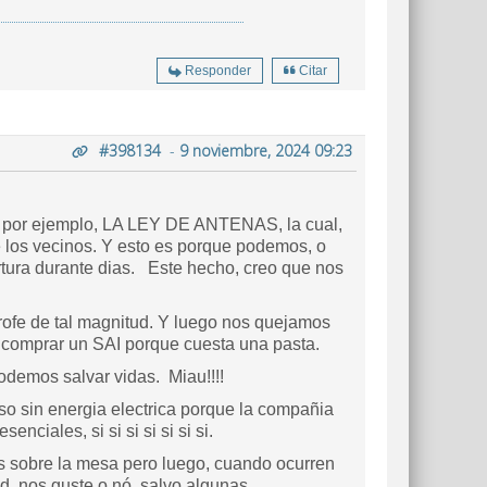
Responder
Citar
#398134
-
9 noviembre, 2024 09:23
les, por ejemplo, LA LEY DE ANTENAS, la cual,
 los vecinos. Y esto es porque podemos, o
tura durante dias. Este hecho, creo que nos
trofe de tal magnitud. Y luego nos quejamos
 comprar un SAI porque cuesta una pasta.
odemos salvar vidas. Miau!!!!
so sin energia electrica porque la compañia
nciales, si si si si si si si.
os sobre la mesa pero luego, cuando ocurren
d, nos guste o nó, salvo algunas