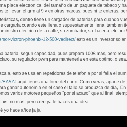
ma placa electronica, del tamaño de un paquete de tabaco y hac
s te llevan el qrm al 9 y en otras marcas, pues ni te enteras, p
eristicas, dentro tiene un cargador de baterias para cuando vuel
de cargarla cuando este llena o supuestamente llena, tambien t
inistro electrico de la calle, su zumbador, su bateria, etc por
versor-victron-phoenix-12-500-vedirect/
esto es un inversor solar
a bateria, segun capacidad, pues prepara 100€ mas, pero resul
 claro, su regulador pwm para mantenerla en esta optimo, o sea
ala, esto se usa en repetidores de telefonia por si falla el sumi
db/EA5ZJ
aqui tienes una torre del curro. Como veras, aparte de 
ara ganar autonomia en el caso el fallo se produzca de dia, En 
emos varios motores pequeños "por si acaso" que al final, siemp
hisimo mas, pero creo ya te haces una idea.
é yo hace años ja ja