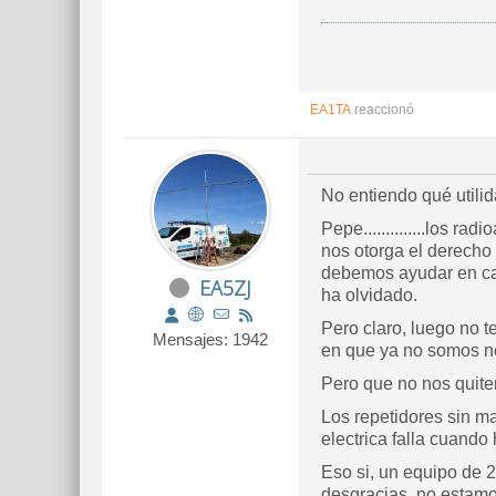
EA1TA
reaccionó
No entiendo qué utili
Pepe..............los 
nos otorga el derecho
debemos ayudar en cat
EA5ZJ
ha olvidado.
Pero claro, luego no 
Mensajes: 1942
en que ya no somos ne
Pero que no nos quite
Los repetidores sin m
electrica falla cuando
Eso si, un equipo de 
desgracias, no estamo