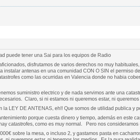
dad puede tener una Sai para los equipos de Radio
radioaficionados, disfrutamos de varios derechos no muy habitua
 a instalar antenas en una comunidad CON O SIN el permiso de
astrofes como las ocurridas en Valencia donde no habia cober
tenemos suministro electrico y de nada servimos ante una catas
cesarios. Claro, si ni estamos ni queremos estar, ni queremos
n la LEY DE ANTENAS, eh!! Que somos de utilidad publica y p
antenimiento porque cuesta dinero y tiempo, además en este ca
 hay catastrofes, como es muy normal. Pero nos consideramos ese
2000€ sobre la mesa, o incluso 2, y gastamos pasta en cacharr
s, ni queremos estar, ni tenemos los medios. Es la pura realida