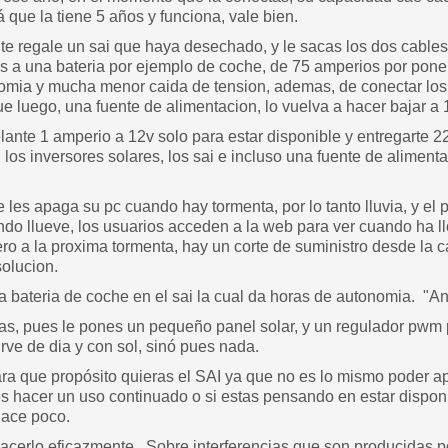
á que la tiene 5 años y funciona, vale bien.
te regale un sai que haya desechado, y le sacas los dos cables d
cas a una bateria por ejemplo de coche, de 75 amperios por pon
ia y mucha menor caida de tension, ademas, de conectar los e
e luego, una fuente de alimentacion, lo vuelva a hacer bajar a 
lante 1 amperio a 12v solo para estar disponible y entregarte 2
 los inversores solares, los sai e incluso una fuente de alimen
les apaga su pc cuando hay tormenta, por lo tanto lluvia, y el p
do llueve, los usuarios acceden a la web para ver cuando ha ll
ro a la proxima tormenta, hay un corte de suministro desde la c
olucion.
bateria de coche en el sai la cual da horas de autonomia. "Ante
s, pues le pones un pequeño panel solar, y un regulador pwm pa
irve de dia y con sol, sinó pues nada.
a que propósito quieras el SAI ya que no es lo mismo poder apag
eres hacer un uso continuado o si estas pensando en estar disp
hace poco.
 hacerlo eficazmente. Sobre interferencias que son producidas p