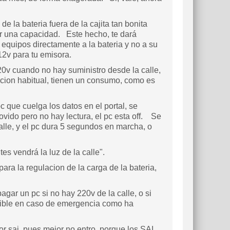
e la bateria fuera de la cajita tan bonita
er una capacidad. Este hecho, te dará
quipos directamente a la bateria y no a su
12v para tu emisora.
20v cuando no hay suministro desde la calle,
tacion habitual, tienen un consumo, como es
c que cuelga los datos en el portal, se
ovido pero no hay lectura, el pc esta off. Se
alle, y el pc dura 5 segundos en marcha, o
s vendrá la luz de la calle".
ra la regulacion de la carga de la bateria,
ar un pc si no hay 220v de la calle, o si
onible en caso de emergencia como ha
or sai, pues mejor no entro, porque los SAI