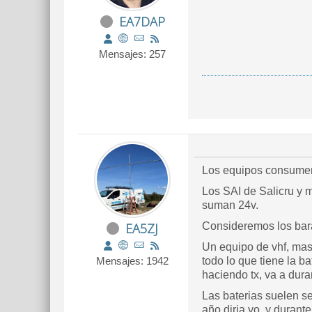
EA7DAP
Mensajes: 257
Los equipos consumen
Los SAI de Salicru y 
suman 24v.
EA5ZJ
Consideremos los barat
Un equipo de vhf, mas
Mensajes: 1942
todo lo que tiene la ba
haciendo tx, va a d
Las baterias suelen 
año diria yo, y duran