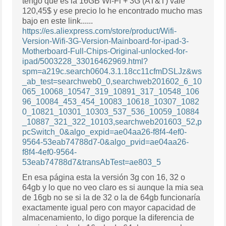
tengo que es la 16GB Wi-Fi + 3G (AT&T) vale
120,45$ y ese precio lo he encontrado mucho mas
bajo en este link......
https://es.aliexpress.com/store/product/Wifi-
Version-Wifi-3G-Version-Mainboard-for-ipad-3-
Motherboard-Full-Chips-Original-unlocked-for-
ipad/5003228_33016462969.html?
spm=a219c.search0604.3.1.18cc11cfmDSLJz&ws
_ab_test=searchweb0_0,searchweb201602_6_10
065_10068_10547_319_10891_317_10548_106
96_10084_453_454_10083_10618_10307_1082
0_10821_10301_10303_537_536_10059_10884
_10887_321_322_10103,searchweb201603_52,p
pcSwitch_0&algo_expid=ae04aa26-f8f4-4ef0-
9564-53eab74788d7-0&algo_pvid=ae04aa26-
f8f4-4ef0-9564-
53eab74788d7&transAbTest=ae803_5
En esa página esta la versión 3g con 16, 32 o
64gb y lo que no veo claro es si aunque la mia sea
de 16gb no se si la de 32 o la de 64gb funcionaría
exactamente igual pero con mayor capacidad de
almacenamiento, lo digo porque la diferencia de