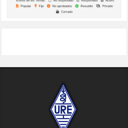
Iconos de los Temas:
No respondido
Respondido
Activo
Popular
Fijo
No aprobados
Resuelto
Privado
Cerrado