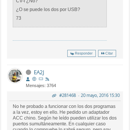
CV-I ¿No?
¿O se puede los dos por USB?
73
Responder
Citar
EA2J
Mensajes: 3764
#281468
-
20 mayo, 2016 15:30
No he probado a funcionar con los dos programas
a la vez, estoy en ello. He pedido un adaptador
ACC chino. Según he leído pueden utilizar los dos
puertos sumultáneamente. En cualquier caso
cuando lo compruebe lo sabré seguro, pero soy