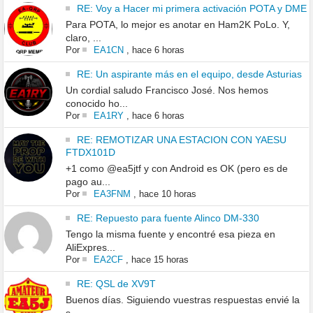
RE: Voy a Hacer mi primera activación POTA y DME
Para POTA, lo mejor es anotar en Ham2K PoLo. Y,
claro, ...
Por
EA1CN
,
hace 6 horas
RE: Un aspirante más en el equipo, desde Asturias
Un cordial saludo Francisco José. Nos hemos
conocido ho...
Por
EA1RY
,
hace 6 horas
RE: REMOTIZAR UNA ESTACION CON YAESU
FTDX101D
+1 como @ea5jtf y con Android es OK (pero es de
pago au...
Por
EA3FNM
,
hace 10 horas
RE: Repuesto para fuente Alinco DM-330
Tengo la misma fuente y encontré esa pieza en
AliExpres...
Por
EA2CF
,
hace 15 horas
RE: QSL de XV9T
Buenos días. Siguiendo vuestras respuestas envié la