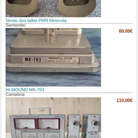
Vendo dos talkis PMR Motorola
Santander
60.00€
HI-MOUND MK-703
Cantabria
110.00€