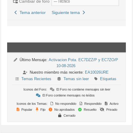
Cambiar de foro
Tema anterior
Siguiente tema
Último Mensaje:
Activacion Pota. EC7DZZ/P y EC7ZO/P
10-08-2026
Nuestro miembro más reciente:
EA10026URE
Temas Recientes
Temas sin leer
Etiquetas
Iconos del Foro:
El Foro no contiene mensajes sin leer
El Foro contiene mensajes no leídos
Iconos de los Temas:
No respondido
Respondido
Activo
Popular
Fijo
No aprobados
Resuelto
Privado
Cerrado