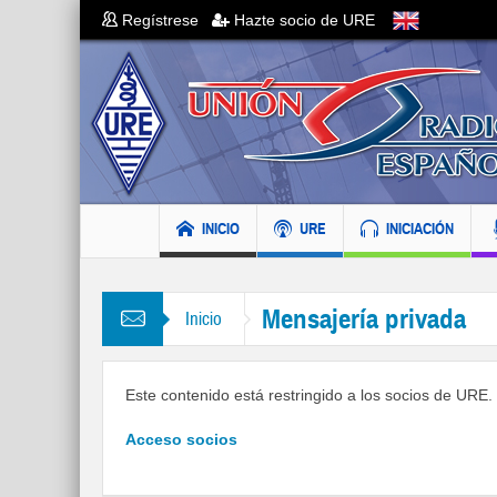
Regístrese
Hazte socio de URE
INICIO
URE
INICIACIÓN
Mensajería privada
Inicio
Este contenido está restringido a los socios de URE. S
Acceso socios