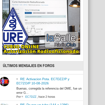
ÚLTIMOS MENSAJES EN FOROS
RE: Activacion Pota. EC7DZZ/P y
EC7ZO/P 10-08-2026
Buenas, corregida la referencia del DME, fue un
error G...
Por
EC7DZZ
,
hace 2 horas
RE: Dx por un tubo (144 a 1296)