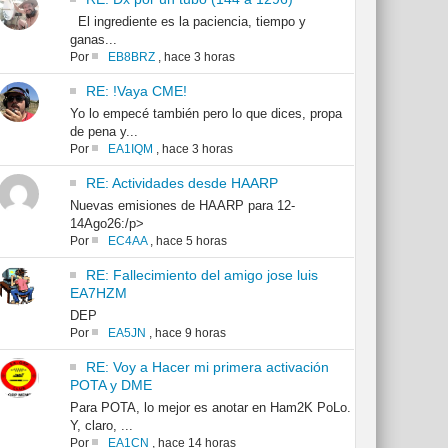
El ingrediente es la paciencia, tiempo y
ganas...
Por
EB8BRZ
,
hace 3 horas
RE: !Vaya CME!
Yo lo empecé también pero lo que dices, propa
de pena y...
Por
EA1IQM
,
hace 3 horas
RE: Actividades desde HAARP
Nuevas emisiones de HAARP para 12-
14Ago26:/p>
Por
EC4AA
,
hace 5 horas
RE: Fallecimiento del amigo jose luis
EA7HZM
DEP
Por
EA5JN
,
hace 9 horas
RE: Voy a Hacer mi primera activación
POTA y DME
Para POTA, lo mejor es anotar en Ham2K PoLo.
Y, claro, ...
Por
EA1CN
,
hace 14 horas