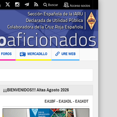
Buscar
Acceso socios
FOROS
MERCADILLO
URE WEB
¡¡¡BIENVENIDOS!!! Altas Agosto 2026
EA1BF - EA1KDL - EA1KDT - EA2FBJ - EA2FJU -