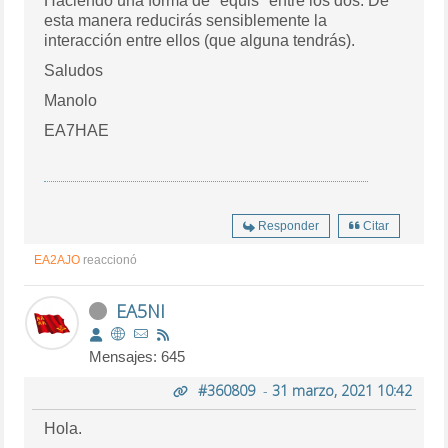
Haciendo una forma de "equis" entre los dos. De
esta manera reducirás sensiblemente la
interacción entre ellos (que alguna tendrás).
Saludos
Manolo
EA7HAE
Responder
Citar
EA2AJO
reaccionó
EA5NI
Mensajes: 645
#360809
-
31 marzo, 2021 10:42
Hola.