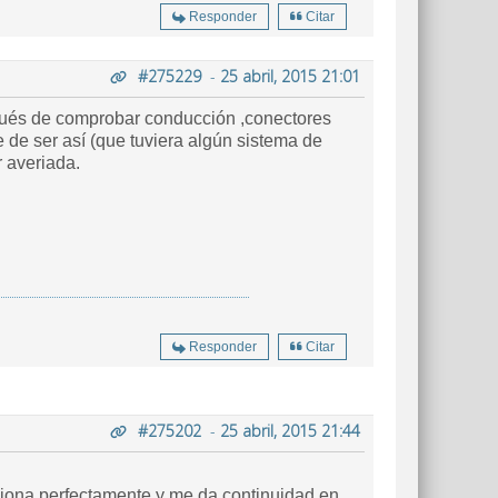
Responder
Citar
#275229
-
25 abril, 2015 21:01
espués de comprobar conducción ,conectores
e de ser así (que tuviera algún sistema de
derivación a masa) podría ser alguna bobina de las tres que tiene la que pudiera estar averiada.
Responder
Citar
#275202
-
25 abril, 2015 21:44
nciona perfectamente y me da continuidad en