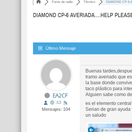
Foros de radio
Técnico
DIAMOND CP-6 AV
DIAMOND CP-6 AVERIADA....HELP PLEASE.
Último Mensaje
Buenas tardes,despues
tramo averiado que es 
la base donde convive
taco plástico para int
EA2CF
Alguien sabe como des
es el elemento central
Mensajes: 104
Serian de gran ayuda 
un saludo