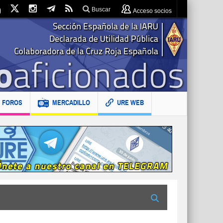
Buscar
Acceso socios
FOROS
MERCADILLO
URE WEB