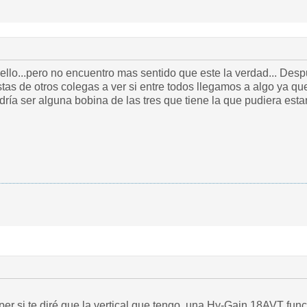
n ello...pero no encuentro mas sentido que este la verdad... D
stas de otros colegas a ver si entre todos llegamos a algo ya qu
per si te diré que la vertical que tengo, una Hy-Gain 18AVT fu