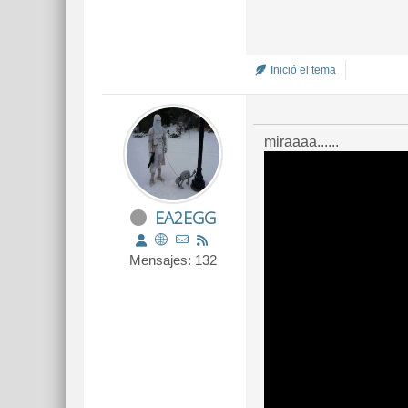
Inició el tema
miraaaa......
EA2EGG
Mensajes: 132