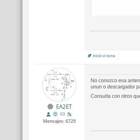
Inició el tema
No conozco esa antena
unun o descargador par
Consulta con otros qu
EA2ET
Mensajes: 6729