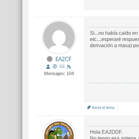
Si...no había caído e
etc...,esperaré respue
EA2CF
Mensajes: 104
Inició el tema
Hola EA2DDF.
No tengo esa antena, 