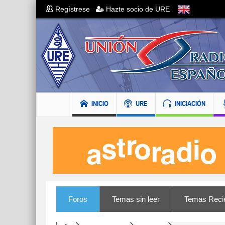
Regístrese
Hazte socio de URE
INICIO
URE
INICIACIÓN
Foros
Temas sin leer
Temas Reci