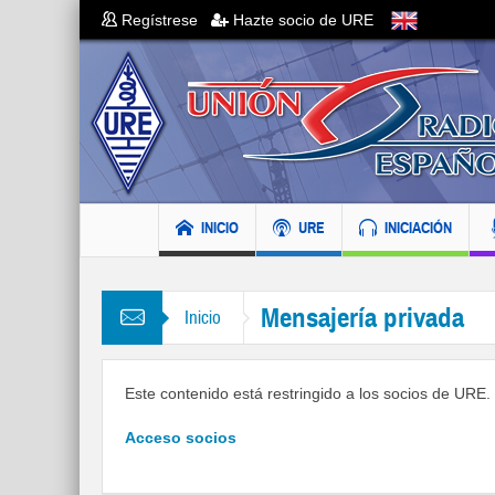
Regístrese
Hazte socio de URE
INICIO
URE
INICIACIÓN
Mensajería privada
Inicio
Este contenido está restringido a los socios de URE. S
Acceso socios