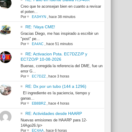
Creo que te aconsejan bien en cuanto a revisar
el poten...
Por
EA3HYN
,
hace 38 minutos
RE: !Vaya CME!
Gracias Diego, me has inspirado a escribir un
"post" pe...
Por
EA4AC
,
hace 51 minutos
RE: Activacion Pota. EC7DZZ/P y
EC7ZO/P 10-08-2026
Buenas, corregida la referencia del DME, fue un
error G...
Por
EC7DZZ
,
hace 3 horas
RE: Dx por un tubo (144 a 1296)
El ingrediente es la paciencia, tiempo y
ganas...
Por
EB8BRZ
,
hace 4 horas
RE: Actividades desde HAARP
Nuevas emisiones de HAARP para 12-
14Ago26:/p>
Por
EC4AA
,
hace 6 horas