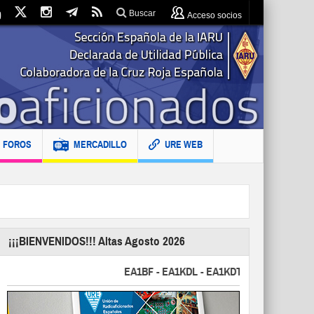
Buscar
Acceso socios
FOROS
MERCADILLO
URE WEB
¡¡¡BIENVENIDOS!!! Altas Agosto 2026
EA1BF - EA1KDL - EA1KDT - EA2FBJ - EA2FJU 