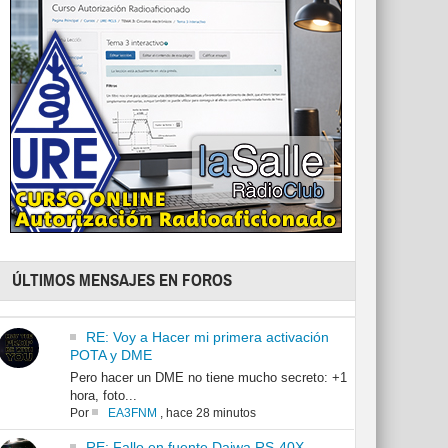
ÚLTIMOS MENSAJES EN FOROS
RE: Voy a Hacer mi primera activación
POTA y DME
Pero hacer un DME no tiene mucho secreto: +1
hora, foto...
Por
EA3FNM
,
hace 28 minutos
RE: Fallo en fuente Daiwa RS-40X