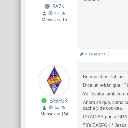
EA7K
Mensajes: 15
Inició el tema
Buenos días Fabián.
Dice un refrán que: ""
Yo llevaba también uno
EA5FGK
Ahora sé que, como cu
cache y de cookies.
Mensajes: 154
GRACIAS por la GRAN a
73's EA5FGK * Jesús *