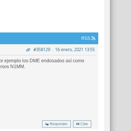
RSS
#358129
-
16 enero, 2021 13:55
r por ejemplo los DME endosados así como
cursos N1MM.
Responder
Citar