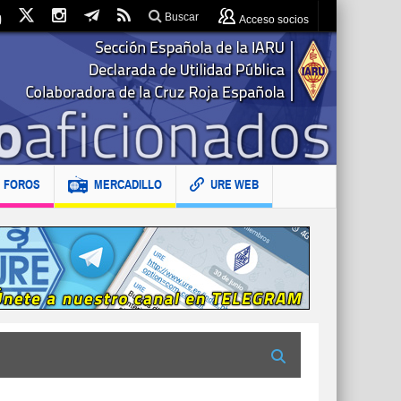
Buscar
Acceso socios
FOROS
MERCADILLO
URE WEB