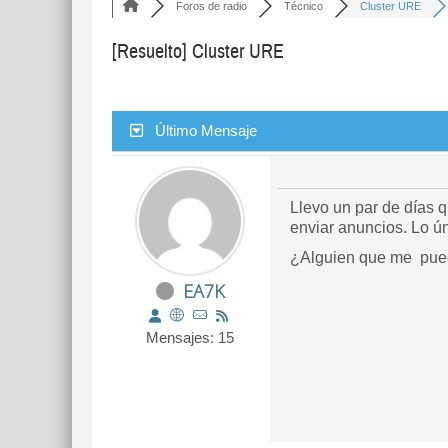
Foros de radio
Técnico
Cluster URE
[Resuelto]
Cluster URE
Último Mensaje
Llevo un par de días 
enviar anuncios. Lo ú
¿Alguien que me pued
EA7K
Mensajes: 15