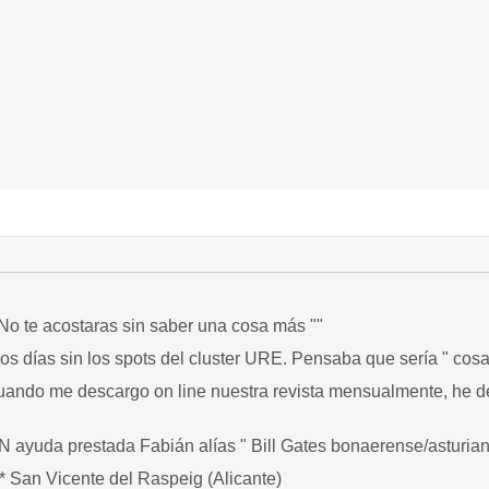
 No te acostaras sin saber una cosa más ""
s días sin los spots del cluster URE. Pensaba que sería " cosa
ando me descargo on line nuestra revista mensualmente, he de
yuda prestada Fabián alías " Bill Gates bonaerense/asturiano
 San Vicente del Raspeig (Alicante)