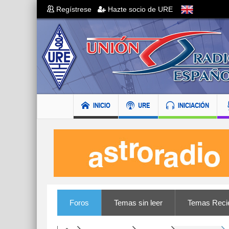
Regístrese
Hazte socio de URE
INICIO
URE
INICIACIÓN
Foros
Temas sin leer
Temas Reci