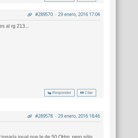
#289570
-
29 enero, 2016 17:04
s al rg 213...
Responder
Citar
#289578
-
29 enero, 2016 18:46
ionaría igual que le de 50 OHm, pero sólo