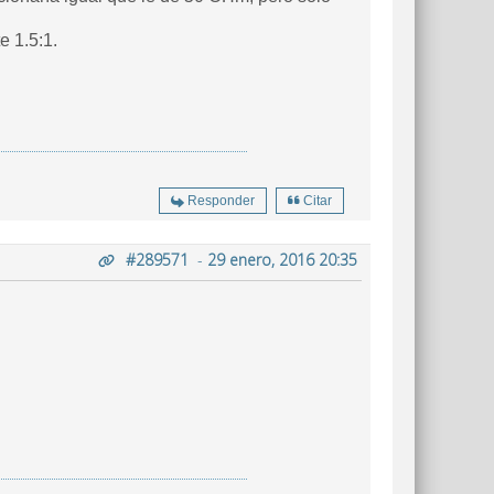
e 1.5:1.
Responder
Citar
#289571
-
29 enero, 2016 20:35