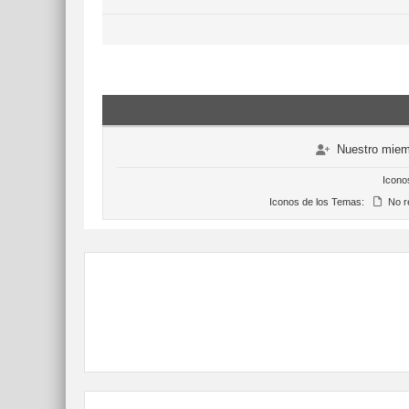
Nuestro miem
Icono
Iconos de los Temas:
No r