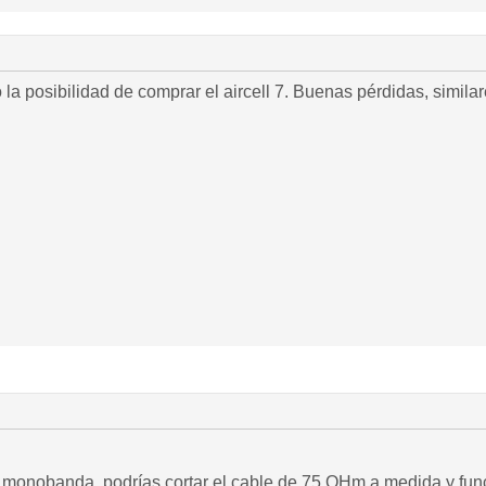
la posibilidad de comprar el aircell 7. Buenas pérdidas, similare
 monobanda, podrías cortar el cable de 75 OHm a medida y func