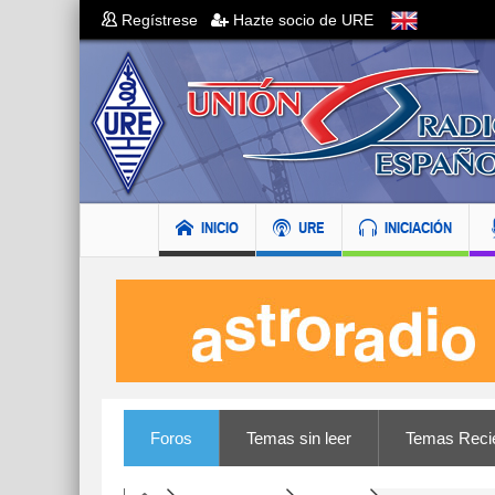
Regístrese
Hazte socio de URE
INICIO
URE
INICIACIÓN
Foros
Temas sin leer
Temas Reci