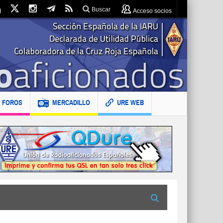
Buscar
Acceso socios
FOROS
MERCADILLO
URE WEB