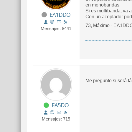
en monobandas.
Si es multibanda, va 
EA1DDO
Con un acoplador podr
73, Máximo - EA1DD
Mensajes: 8441
Me pregunto si será f
EA5DO
Mensajes: 715