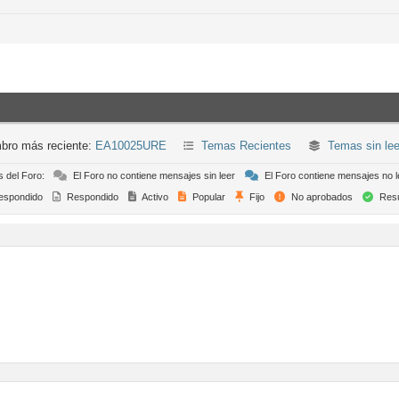
bro más reciente:
EA10025URE
Temas Recientes
Temas sin lee
s del Foro:
El Foro no contiene mensajes sin leer
El Foro contiene mensajes no l
espondido
Respondido
Activo
Popular
Fijo
No aprobados
Resu