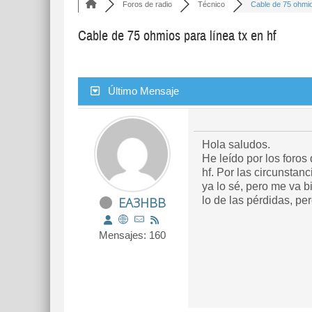
Foros de radio
Técnico
Cable de 75 ohmio
Cable de 75 ohmios para línea tx en hf
Último Mensaje
Hola saludos.
He leído por los foros
hf. Por las circunstan
ya lo sé, pero me va b
EA3HBB
lo de las pérdidas, p
Mensajes: 160