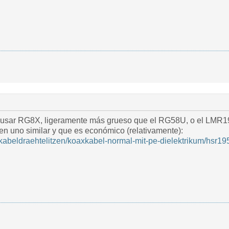
 usar RG8X, ligeramente más grueso que el RG58U, o el LMR1
en uno similar y que es económico (relativamente):
/kabeldraehtelitzen/koaxkabel-normal-mit-pe-dielektrikum/hsr1