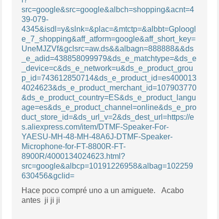
src=google&src=google&albch=shopping&acnt=4
39-079-
4345&isdl=y&slnk=&plac=&mtctp=&albbt=Gploogl
e_7_shopping&aff_atform=google&aff_short_key=
UneMJZVf&gclsrc=aw.ds&&albagn=888888&&ds
_e_adid=438858099979&ds_e_matchtype=&ds_e
_device=c&ds_e_network=u&ds_e_product_grou
p_id=743612850714&ds_e_product_id=es400013
4024623&ds_e_product_merchant_id=107903770
&ds_e_product_country=ES&ds_e_product_langu
age=es&ds_e_product_channel=online&ds_e_pro
duct_store_id=&ds_url_v=2&ds_dest_url=https://e
s.aliexpress.com/item/DTMF-Speaker-For-
YAESU-MH-48-MH-48A6J-DTMF-Speaker-
Microphone-for-FT-8800R-FT-
8900R/4000134024623.html?
src=google&albcp=10191226958&albag=102259
630456&gclid=
Hace poco compré uno a un amiguete. Acabo
antes ji ji ji