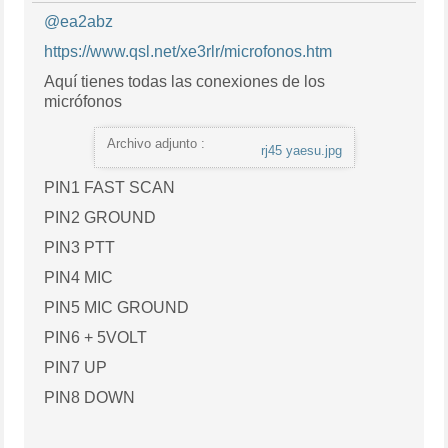
@ea2abz
https://www.qsl.net/xe3rlr/microfonos.htm
Aquí tienes todas las conexiones de los
micrófonos
Archivo adjunto :
rj45 yaesu.jpg
PIN1 FAST SCAN
PIN2 GROUND
PIN3 PTT
PIN4 MIC
PIN5 MIC GROUND
PIN6 + 5VOLT
PIN7 UP
PIN8 DOWN