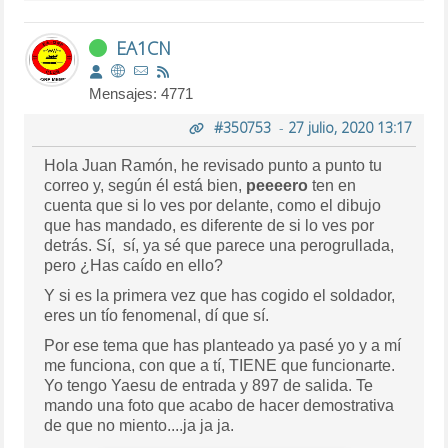
EA1CN
Mensajes: 4771
#350753
-
27 julio, 2020 13:17
Hola Juan Ramón, he revisado punto a punto tu
correo y, según él está bien,
peeeero
ten en
cuenta que si lo ves por delante, como el dibujo
que has mandado, es diferente de si lo ves por
detrás. Sí, sí, ya sé que parece una perogrullada,
pero ¿Has caído en ello?
Y si es la primera vez que has cogido el soldador,
eres un tío fenomenal, dí que sí.
Por ese tema que has planteado ya pasé yo y a mí
me funciona, con que a tí, TIENE que funcionarte.
Yo tengo Yaesu de entrada y 897 de salida. Te
mando una foto que acabo de hacer demostrativa
de que no miento....ja ja ja.