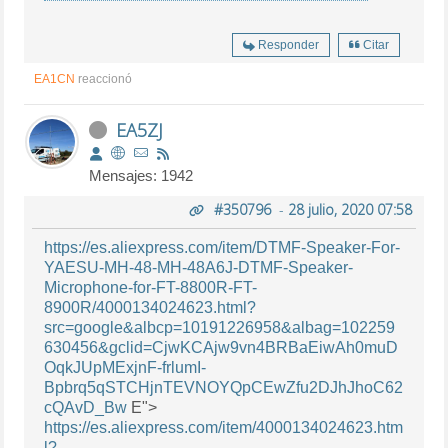
Responder
Citar
EA1CN
reaccionó
EA5ZJ
Mensajes: 1942
#350796
-
28 julio, 2020 07:58
https://es.aliexpress.com/item/DTMF-Speaker-For-
YAESU-MH-48-MH-48A6J-DTMF-Speaker-
Microphone-for-FT-8800R-FT-
8900R/4000134024623.html?
src=google&albcp=10191226958&albag=102259
630456&gclid=CjwKCAjw9vn4BRBaEiwAh0muD
OqkJUpMExjnF-frlumI-
Bpbrq5qSTCHjnTEVNOYQpCEwZfu2DJhJhoC62
cQAvD_Bw
E">
https://es.aliexpress.com/item/4000134024623.htm
l?