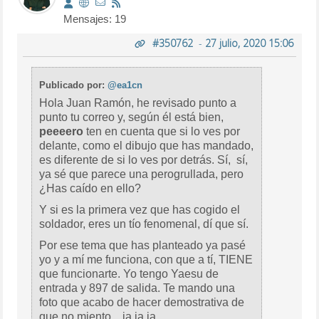
Mensajes: 19
#350762
-
27 julio, 2020 15:06
Publicado por:
@ea1cn
Hola Juan Ramón, he revisado punto a
punto tu correo y, según él está bien,
peeeero
ten en cuenta que si lo ves por
delante, como el dibujo que has mandado,
es diferente de si lo ves por detrás. Sí, sí,
ya sé que parece una perogrullada, pero
¿Has caído en ello?
Y si es la primera vez que has cogido el
soldador, eres un tío fenomenal, dí que sí.
Por ese tema que has planteado ya pasé
yo y a mí me funciona, con que a tí, TIENE
que funcionarte. Yo tengo Yaesu de
entrada y 897 de salida. Te mando una
foto que acabo de hacer demostrativa de
que no miento....ja ja ja.