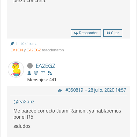
pieza concreta.
Responder
Citar
Inició el tema
EA1CN
y
EA2EGZ
reaccionaron
EA2EGZ
Mensajes: 441
#350819
-
28 julio, 2020 14:57
@ea2abz
Me parece correcto Juam Ramon,, ya hablaremos
por el R5
saludos