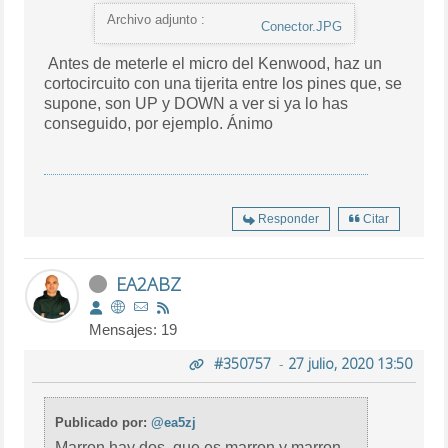
Archivo adjunto :
Conector.JPG
Antes de meterle el micro del Kenwood, haz un
cortocircuito con una tijerita entre los pines que, se
supone, son UP y DOWN a ver si ya lo has
conseguido, por ejemplo. Ánimo
Responder
Citar
EA2ABZ
Mensajes: 19
#350757
-
27 julio, 2020 13:50
Publicado por:
@ea5zj
Marron hay dos, que es marron y marron