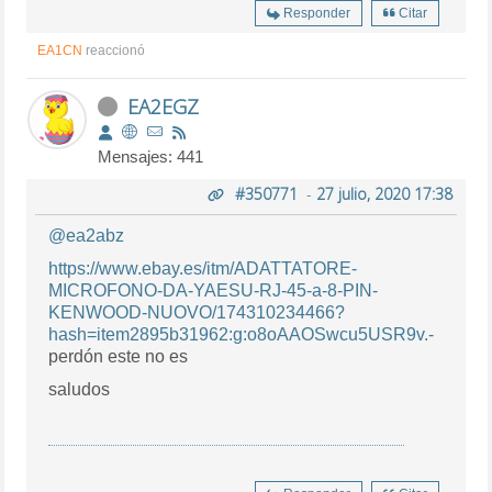
Responder
Citar
EA1CN
reaccionó
EA2EGZ
Mensajes: 441
#350771
-
27 julio, 2020 17:38
@ea2abz
https://www.ebay.es/itm/ADATTATORE-
MICROFONO-DA-YAESU-RJ-45-a-8-PIN-
KENWOOD-NUOVO/174310234466?
hash=item2895b31962:g:o8oAAOSwcu5USR9v.-
perdón este no es
saludos