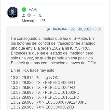
EA3JI
Mensajes: 495
#404044
-
22 julio, 2025 13:36
He conseguido a medias que lea el S-Meter. En
los botones del control del tranceptor he añadido
uno que envia la orden 1502 a mi IC756PRO.
Entonces sí que lee el estado del medidor, pero
sólo una vez, se queda parado en esa posicion.
Es decir que hay comunicación a traves del COM.
En el TRX trace hay esto
13.32.29.814: Polling is ON
13.32.29.830: TX > FEFE5CE003FD
13.32.29.867: TX > FEFE5CE004FD
13.32.29.899: TX > FEFE5CE01502FD
13.32.29.899: TX > FEFE5CE01511FD
13.32.29.968: RX > E05C030070912400FD
13.32.29.968: RX > E05C040302FD