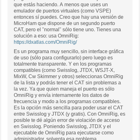
que estás haciendo. A menos que uses un
emulador de puertos virtuales (como VSPE)
entonces sí puedes. Creo que hay una versión de
MicroHam que dispone de un segundo puerto
CAT, pero el "normal" sólo tiene uno. Tienes una
solución a eso: usa OmniRig:
https://dxatlas.com/OmniRig/
Es un programa muy sencillo, sin interface gráfica
de uso (sólo para configurarlo) pero luego es
totalmente transparente. Y en los programas
compatibles (como Swisslog, JTDX, WSJT-X,
MixW, Cw Skimmer y otros) seleccionas OmniRig
de la lista y podrás tener el CAT sin problemas a
la vez. Ya que quien maneja el puerto es sólo
OmniRig y envía internamente los datos de
frecuencia y modo a los programas compatibles.
Es la opción más sencilla para poder usar el CAT
entre Swisslog y JTDX (y gratis). Con OmniRig, es
posible te dé algún error de violación de acceso
en Swisslog. Poniendo Swisslog, JTDX y el
ejecutable de OmniRig para ejecutarse como
administrador, solventa esa problema.