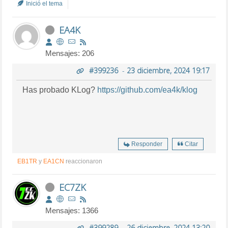
Inició el tema
EA4K
Mensajes: 206
#399236
-
23 diciembre, 2024 19:17
Has probado KLog?
https://github.com/ea4k/klog
Responder
Citar
EB1TR
y
EA1CN
reaccionaron
EC7ZK
Mensajes: 1366
#399289
-
26 diciembre, 2024 13:20