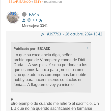
EB1AF
,
EA2AJO
y
EB1YK
reaccionaron
EA4S
Mensajes: 3041
#397793
-
28 octubre, 2024 13:42
↑
Publicado por: EB1ADD
Lo que su excelencia diga, señor
archiduque de Vibroplex y conde de Didi
Dada.... A sus pies. Y sepa perdonar a los
que usamos la boca para , no solo comer,
sino que ademas corrompemos tan noble
hobby para hacer miseros contactos en
fonia.... A flagearme voy ya mismo....
p
otro ejemplo de cuando me refiero al sacrificio. Un
EB que no ha querido sacrificarse en formarse