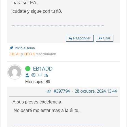
para ser EA.
cudate y sigue con tu ft8.
Responder
Citar
Inició el tema
EB1AF
y
EB1YK
reaccionaron
EB1ADD
Mensajes: 99
#397794
-
28 octubre, 2024 13:44
A sus pieses excelencia..
No osaré molestar mas a la élite...