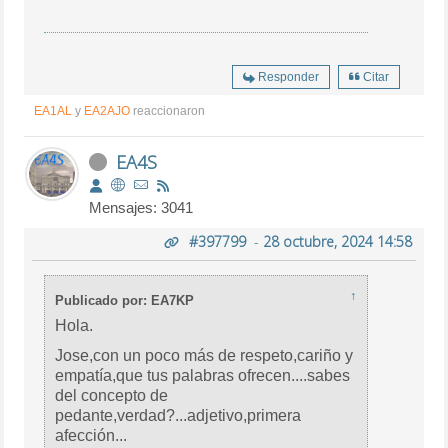
Responder
Citar
EA1AL
y
EA2AJO
reaccionaron
EA4S
Mensajes: 3041
#397799
-
28 octubre, 2024 14:58
↑
Publicado por: EA7KP
Hola.
Jose,con un poco más de respeto,cariño y
empatía,que tus palabras ofrecen....sabes
del concepto de
pedante,verdad?...adjetivo,primera
afección...