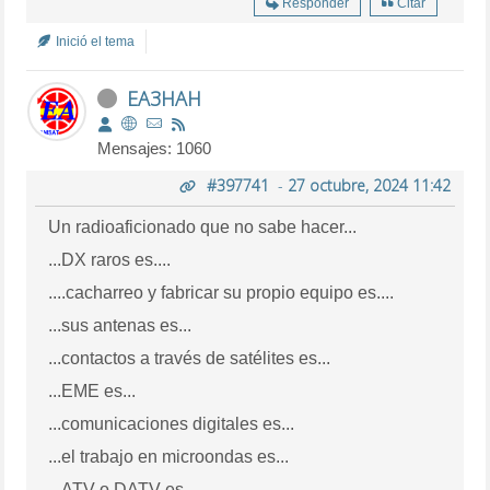
Responder
Citar
Inició el tema
EA3HAH
Mensajes: 1060
#397741
-
27 octubre, 2024 11:42
Un radioaficionado que no sabe hacer...
...DX raros es....
....cacharreo y fabricar su propio equipo es....
...sus antenas es...
...contactos a través de satélites es...
...EME es...
...comunicaciones digitales es...
...el trabajo en microondas es...
...ATV o DATV es....