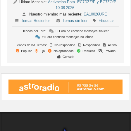
Último Mensaje:
Activacion Pota. EC7DZZ/P y EC7ZO/P
10-08-2026
Nuestro miembro más reciente:
EA10026URE
Temas Recientes
Temas sin leer
Etiquetas
Iconos del Foro:
El Foro no contiene mensajes sin leer
El Foro contiene mensajes no leídos
Iconos de los Temas:
No respondido
Respondido
Activo
Popular
Fijo
No aprobados
Resuelto
Privado
Cerrado