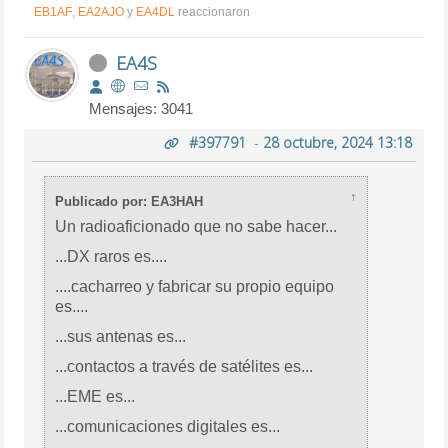
EB1AF
,
EA2AJO
y
EA4DL
reaccionaron
EA4S
Mensajes: 3041
#397791
-
28 octubre, 2024 13:18
↑
Publicado por: EA3HAH
Un radioaficionado que no sabe hacer...
...DX raros es....
....cacharreo y fabricar su propio equipo
es....
...sus antenas es...
...contactos a través de satélites es...
...EME es...
...comunicaciones digitales es...