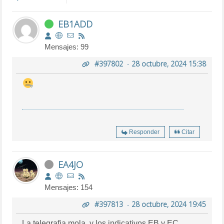
EB1ADD
Mensajes: 99
#397802
-
28 octubre, 2024 15:38
Responder
Citar
EA4JO
Mensajes: 154
#397813
-
28 octubre, 2024 19:45
La telegrafia mola, y los indicativos EB y EC