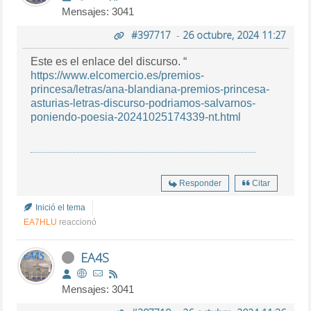
Mensajes: 3041
#397717
-
26 octubre, 2024 11:27
Este es el enlace del discurso. “
https://www.elcomercio.es/premios-
princesa/letras/ana-blandiana-premios-princesa-
asturias-letras-discurso-podriamos-salvarnos-
poniendo-poesia-20241025174339-nt.html
Responder
Citar
Inició el tema
EA7HLU
reaccionó
EA4S
Mensajes: 3041