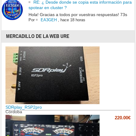
RE: ¿ Desde donde se copia esta información para
spotear en cluster ?
Hola! Gracias a todos por vuestras respuestas! 73s
Por
EA3GEH
,
hace 18 horas
MERCADILLO DE LA WEB URE
SDRplay_RSP2pro
Córdoba
220.00€