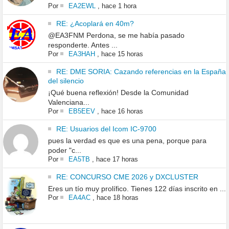
Por
EA2EWL
,
hace 1 hora
RE: ¿Acoplará en 40m?
@EA3FNM Perdona, se me había pasado
responderte. Antes ...
Por
EA3HAH
,
hace 15 horas
RE: DME SORIA: Cazando referencias en la España
del silencio
¡Qué buena reflexión! Desde la Comunidad
Valenciana...
Por
EB5EEV
,
hace 16 horas
RE: Usuarios del Icom IC-9700
pues la verdad es que es una pena, porque para
poder "c...
Por
EA5TB
,
hace 17 horas
RE: CONCURSO CME 2026 y DXCLUSTER
Eres un tío muy prolífico. Tienes 122 días inscrito en ...
Por
EA4AC
,
hace 18 horas