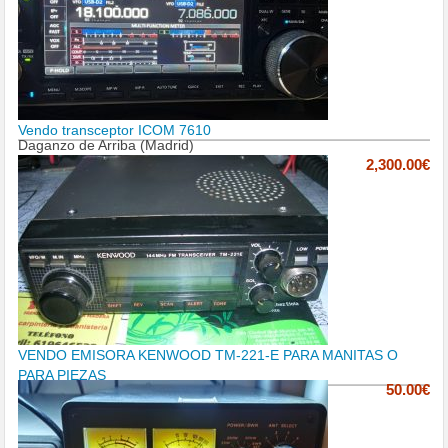
Vendo transceptor ICOM 7610
Daganzo de Arriba (Madrid)
2,300.00€
VENDO EMISORA KENWOOD TM-221-E PARA MANITAS O
PARA PIEZAS
50.00€