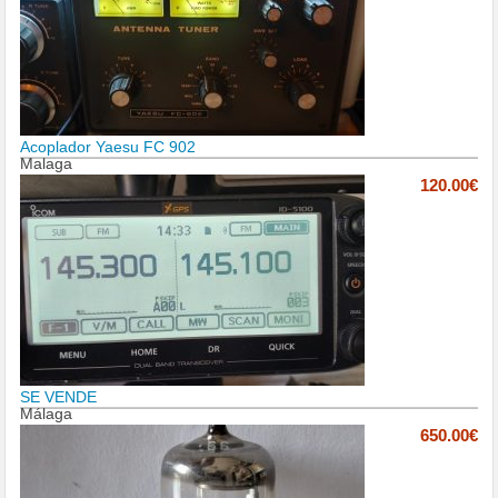
Acoplador Yaesu FC 902
Malaga
120.00€
SE VENDE
Málaga
650.00€