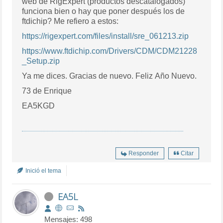
web de RigExpert (productos descatalogados)
funciona bien o hay que poner después los de
ftdichip? Me refiero a estos:
https://rigexpert.com/files/install/sre_061213.zip
https://www.ftdichip.com/Drivers/CDM/CDM21228
_Setup.zip
Ya me dices. Gracias de nuevo. Feliz Año Nuevo.
73 de Enrique
EA5KGD
Responder
Citar
Inició el tema
EA5L
Mensajes: 498