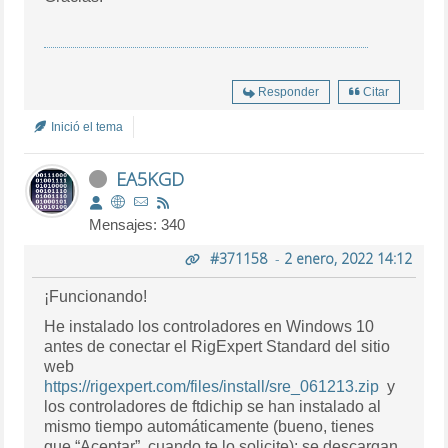
Responder
Citar
Inició el tema
EA5KGD
Mensajes: 340
#371158
-
2 enero, 2022 14:12
¡Funcionando!
He instalado los controladores en Windows 10
antes de conectar el RigExpert Standard del sitio
web
https://rigexpert.com/files/install/sre_061213.zip
y
los controladores de ftdichip se han instalado al
mismo tiempo automáticamente (bueno, tienes
que “Aceptar”, cuando te lo solicite); se descargan