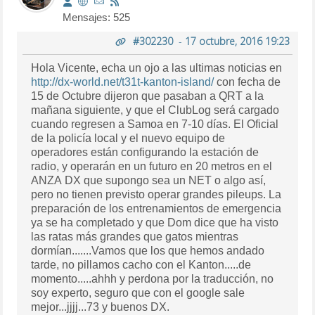
Mensajes: 525
#302230
-
17 octubre, 2016 19:23
Hola Vicente, echa un ojo a las ultimas noticias en
http://dx-world.net/t31t-kanton-island/
con fecha de
15 de Octubre dijeron que pasaban a QRT a la
mañana siguiente, y que el ClubLog será cargado
cuando regresen a Samoa en 7-10 días. El Oficial
de la policía local y el nuevo equipo de
operadores están configurando la estación de
radio, y operarán en un futuro en 20 metros en el
ANZA DX que supongo sea un NET o algo así,
pero no tienen previsto operar grandes pileups. La
preparación de los entrenamientos de emergencia
ya se ha completado y que Dom dice que ha visto
las ratas más grandes que gatos mientras
dormían.......Vamos que los que hemos andado
tarde, no pillamos cacho con el Kanton.....de
momento.....ahhh y perdona por la traducción, no
soy experto, seguro que con el google sale
mejor...jjjj...73 y buenos DX.