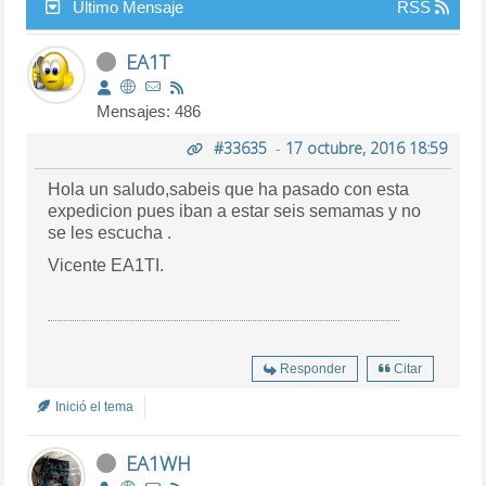
Último Mensaje
RSS
EA1T
Mensajes: 486
#33635
-
17 octubre, 2016 18:59
Hola un saludo,sabeis que ha pasado con esta
expedicion pues iban a estar seis semamas y no
se les escucha .
Vicente EA1TI.
Responder
Citar
Inició el tema
EA1WH