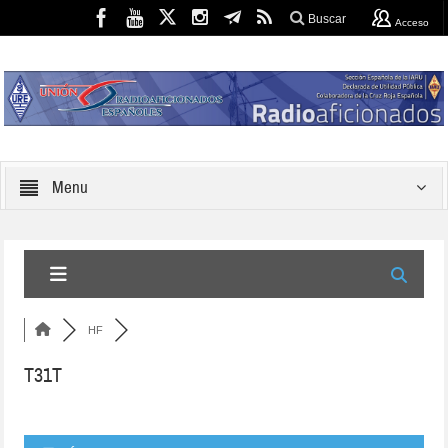
Buscar
Acceso
Menu
HF
T31T