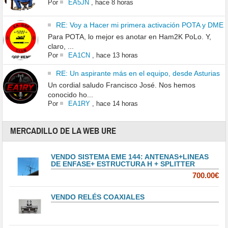
Por
EA5JN
,
hace 8 horas
RE: Voy a Hacer mi primera activación POTA y DME
Para POTA, lo mejor es anotar en Ham2K PoLo. Y,
claro, ...
Por
EA1CN
,
hace 13 horas
RE: Un aspirante más en el equipo, desde Asturias
Un cordial saludo Francisco José. Nos hemos
conocido ho...
Por
EA1RY
,
hace 14 horas
MERCADILLO DE LA WEB URE
VENDO SISTEMA EME 144: ANTENAS+LINEAS
DE ENFASE+ ESTRUCTURA H + SPLITTER
700.00€
VENDO RELÉS COAXIALES