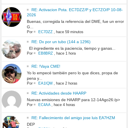
RE: Activacion Pota. EC7DZZ/P y EC7ZO/P 10-08-
2026
Buenas, corregida la referencia del DME, fue un error
G...
Por
EC7DZZ
,
hace 59 minutos
RE: Dx por un tubo (144 a 1296)
El ingrediente es la paciencia, tiempo y ganas...
Por
EB8BRZ
,
hace 1 hora
RE: !Vaya CME!
Yo lo empecé también pero lo que dices, propa de
pena y...
Por
EA1IQM
,
hace 2 horas
RE: Actividades desde HAARP
Nuevas emisiones de HAARP para 12-14Ago26:/p>
Por
EC4AA
,
hace 4 horas
RE: Fallecimiento del amigo jose luis EA7HZM
DEP