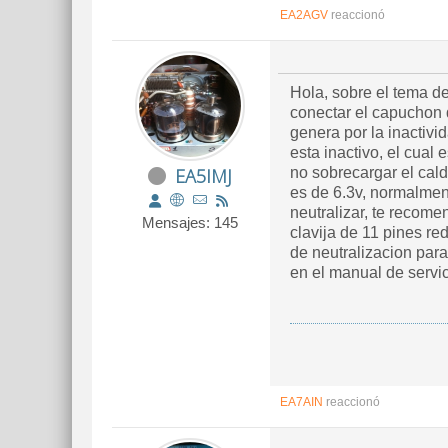
EA2AGV
reaccionó
Hola, sobre el tema de
conectar el capuchon d
genera por la inactivi
esta inactivo, el cual
EA5IMJ
no sobrecargar el calde
es de 6.3v, normalment
neutralizar, te recome
Mensajes: 145
clavija de 11 pines r
de neutralizacion par
en el manual de servic
EA7AIN
reaccionó