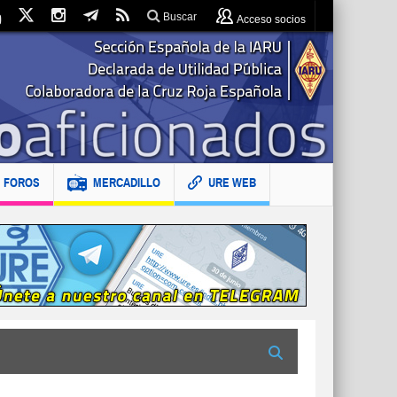
Buscar
Acceso socios
FOROS
MERCADILLO
URE WEB