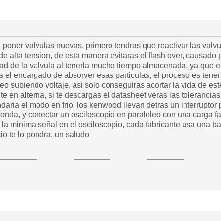
 poner valvulas nuevas, primero tendras que reactivar las valv
e alta tension, de esta manera evitaras el flash over, causado p
dad de la valvula al tenerla mucho tiempo almacenada, ya que el
 es el encargado de absorver esas particulas, el proceso es tener
o subiendo voltaje, asi solo conseguiras acortar la vida de este,
e en alterna, si te descargas el datasheet veras las tolerancias
ndaria el modo en frio, los kenwood llevan detras un interruptor p
edonda, y conectar un osciloscopio en paraleleo con una carga 
a la minima señal en el osciloscopio, cada fabricante usa una b
io te lo pondra. un saludo