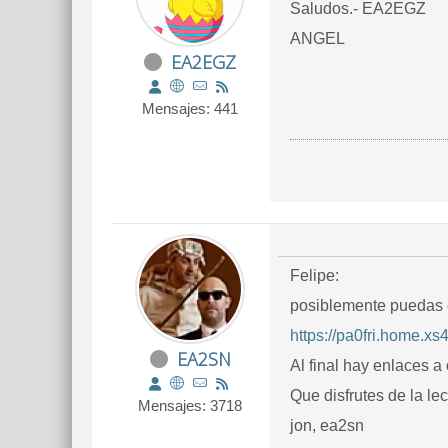
Saludos.- EA2EGZ
ANGEL
EA2EGZ
Mensajes: 441
Felipe:
posiblemente puedas e
https://pa0fri.home.x
EA2SN
Al final hay enlaces a
Que disfrutes de la lec
Mensajes: 3718
jon, ea2sn