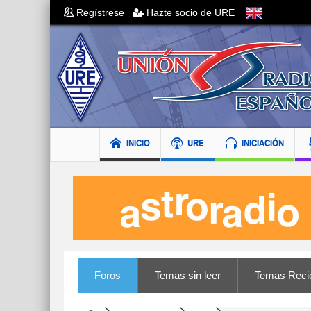
Regístrese
Hazte socio de URE
INICIO
URE
INICIACIÓN
Foros
Temas sin leer
Temas Reci