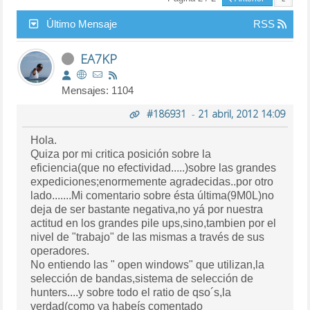
Último Mensaje
RSS
EA7KP
Mensajes: 1104
#186931
-
21 abril, 2012 14:09
Hola.
Quiza por mi critica posición sobre la
eficiencia(que no efectividad.....)sobre las grandes
expediciones;enormemente agradecidas..por otro
lado.......Mi comentario sobre ésta última(9M0L)no
deja de ser bastante negativa,no yá por nuestra
actitud en los grandes pile ups,sino,tambien por el
nivel de "trabajo" de las mismas a través de sus
operadores.
No entiendo las " open windows" que utilizan,la
selección de bandas,sistema de selección de
hunters....y sobre todo el ratio de qso´s,la
verdad(como ya habeís comentado