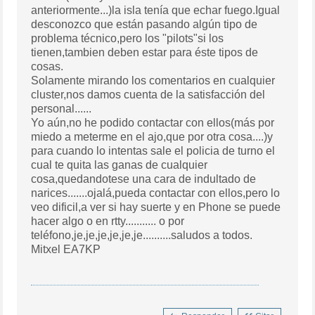
anteriormente...)la isla tenía que echar fuego.Igual
desconozco que están pasando algún tipo de
problema técnico,pero los "pilots"si los
tienen,tambien deben estar para éste tipos de
cosas.
Solamente mirando los comentarios en cualquier
cluster,nos damos cuenta de la satisfacción del
personal......
Yo aún,no he podido contactar con ellos(más por
miedo a meterme en el ajo,que por otra cosa....)y
para cuando lo intentas sale el policia de turno el
cual te quita las ganas de cualquier
cosa,quedandotese una cara de indultado de
narices.......ojalá,pueda contactar con ellos,pero lo
veo dificil,a ver si hay suerte y en Phone se puede
hacer algo o en rtty........... o por
teléfono,je,je,je,je,je,je..........saludos a todos.
Mitxel EA7KP