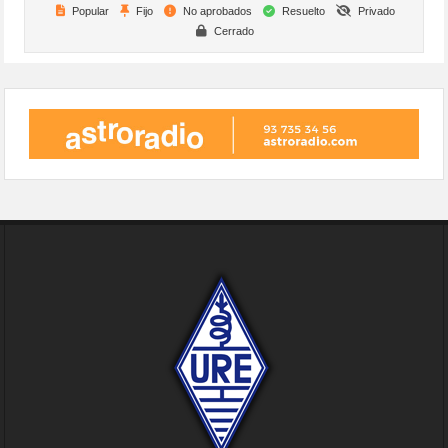
Popular
Fijo
No aprobados
Resuelto
Privado
Cerrado