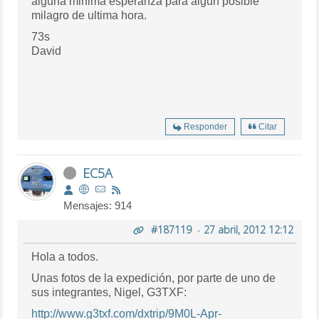
alguna minima esperanza para algun posible
milagro de ultima hora.
73s
David
Responder
Citar
EC5A
Mensajes: 914
#187119
-
27 abril, 2012 12:12
Hola a todos.
Unas fotos de la expedición, por parte de uno de
sus integrantes, Nigel, G3TXF:
http://www.g3txf.com/dxtrip/9M0L-Apr-