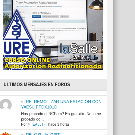
ÚLTIMOS MENSAJES EN FOROS
RE: REMOTIZAR UNA ESTACION CON
YAESU FTDX101D
Has probado el RCForb? Es gratuito. No lo he
probado co...
Por
EA5JTF
,
hace 3 horas
RE: QSL de XV9T