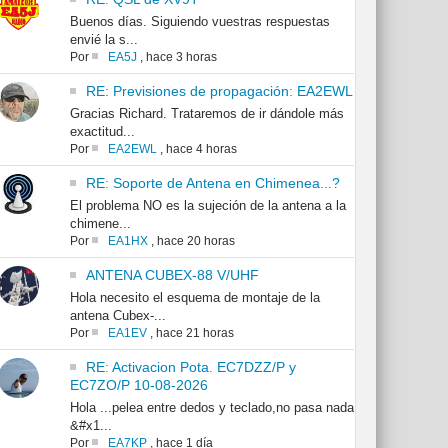
Buenos días. Siguiendo vuestras respuestas
envié la s...
Por
EA5J
,
hace 3 horas
RE: Previsiones de propagación: EA2EWL
Gracias Richard. Trataremos de ir dándole más
exactitud...
Por
EA2EWL
,
hace 4 horas
RE: Soporte de Antena en Chimenea...?
El problema NO es la sujeción de la antena a la
chimene...
Por
EA1HX
,
hace 20 horas
ANTENA CUBEX-88 V/UHF
Hola necesito el esquema de montaje de la
antena Cubex-...
Por
EA1EV
,
hace 21 horas
RE: Activacion Pota. EC7DZZ/P y
EC7ZO/P 10-08-2026
Hola ...pelea entre dedos y teclado,no pasa nada
&#x1...
Por
EA7KP
,
hace 1 día