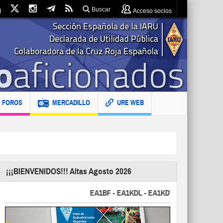
Buscar
Acceso socios
FOROS
MERCADILLO
URE WEB
¡¡¡BIENVENIDOS!!! Altas Agosto 2026
EA1BF - EA1KDL - EA1KDT - EA2FBJ - EA2FJU 