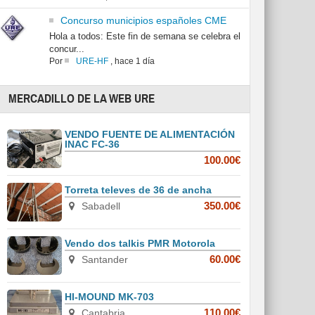
Concurso municipios españoles CME
Hola a todos: Este fin de semana se celebra el
concur...
Por
URE-HF
,
hace 1 día
MERCADILLO DE LA WEB URE
VENDO FUENTE DE ALIMENTACIÓN
INAC FC-36
100.00€
Torreta televes de 36 de ancha
Sabadell
350.00€
Vendo dos talkis PMR Motorola
Santander
60.00€
HI-MOUND MK-703
Cantabria
110.00€