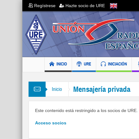
Regístrese
Hazte socio de URE
INICIO
URE
INICIACIÓN
Mensajería privada
Inicio
Este contenido está restringido a los socios de URE. S
Acceso socios